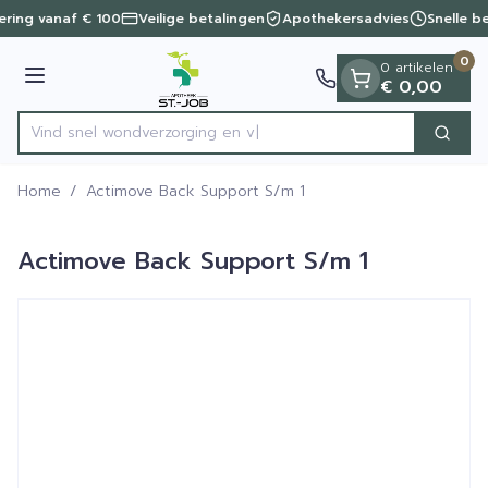
Dia 1 van 1
Ga naar de inhoud
vering vanaf € 100
Veilige betalingen
Apothekersadvies
Snelle b
0
0 artikelen
Menu
€ 0,00
Vind snel wondverzorg
Zoek
Product, merk, categorie...
Home
/
Actimove Back Support S/m 1
Actimove Back Support S/m 1