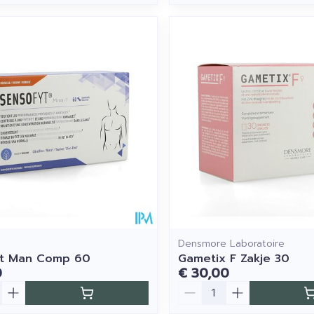
Densmore Laboratoire
yt Man Comp 60
Gametix F Zakje 30
0
€ 30,00
Aantal