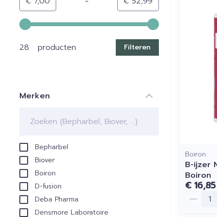
-
Minimumwaarde
Maximale waarde
€ 7,00
€ 52,99
Gebruik de pijltjestoetsen links en rechts om de min
28 producten
Filteren
Merken
filter
Bepharbel
Boiron
Biover
B-ijzer
Boiron
Boiron
€ 16,85
D-fusion
Aantal
Deba Pharma
Densmore Laboratoire