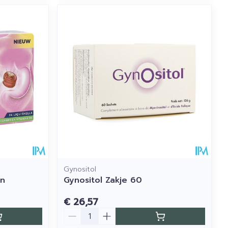
Gynositol
in
Gynositol Zakje 60
€ 26,57
Aantal