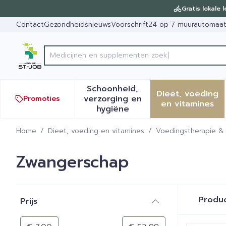
Ga naar de inhoud
Dia 1 van 1
Gratis lokale 
Contact
Gezondheidsnieuws
Voorschrift
24 op 7 muurautomaa
Product, merk, categorie...
Schoonheid,
Dieet, voeding
verzorging en
Promoties
Toon submenu voor Schoonh
Toon sub
en vitamines
hygiëne
Home
/
Dieet, voeding en vitamines
/
Voedingstherapie & 
Zwangerschap
Doorgaan naar productlijst
Produ
Prijs
filter