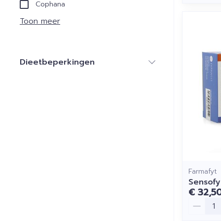
Cophana
Toon meer
Dieetbeperkingen
filter
Farmafyt
Sensof
€ 32,5
Aantal