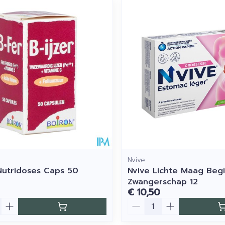
imale en maximale prijswaarden aan te passen.
Nvive
 Nutridoses Caps 50
Nvive Lichte Maag Beg
Zwangerschap 12
€ 10,50
Aantal