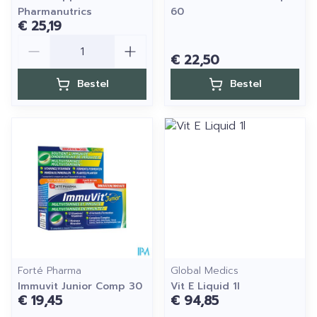
Pharmanutrics
60
€ 25,19
Aantal
€ 22,50
Bestel
Bestel
Forté Pharma
Global Medics
Immuvit Junior Comp 30
Vit E Liquid 1l
€ 19,45
€ 94,85