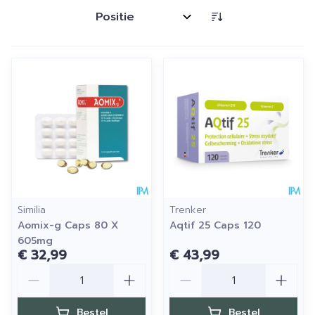
Sorteer op:
Similia
Trenker
Aomix-g Caps 80 X
Aqtif 25 Caps 120
605mg
€ 32,99
€ 43,99
Aantal
Aantal
Bestel
Bestel