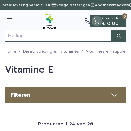
Dia 1 van 1
Ga naar de inhoud
 lokale levering vanaf € 100
Veilige betalingen
Apothekersadvies
0
0 artikelen
Menu
€ 0,00
Zoek
Product, merk, categorie...
Home
/
Dieet, voeding en vitamines
/
Vitamines en supplem
Vitamine E
Filteren
Producten
1
-
24
van
26