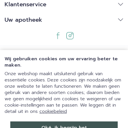
Klantenservice
Uw apotheek
Wij gebruiken cookies om uw ervaring beter te
maken.
Onze webshop maakt uitsluitend gebruik van
essentiële cookies. Deze cookies zijn noodzakelijk om
Juridische links
onze website te laten functioneren. We maken geen
gebruik van andere soorten cookies; daarom bieden
we geen mogelijkheid om cookies te weigeren of uw
cookie-instellingen aan te passen. We leggen dit in
detail uit in ons
cookiebeleid
Dia 1 van 1
Eigen parking | 24/7 automaat |
Oké, ik begrijp het