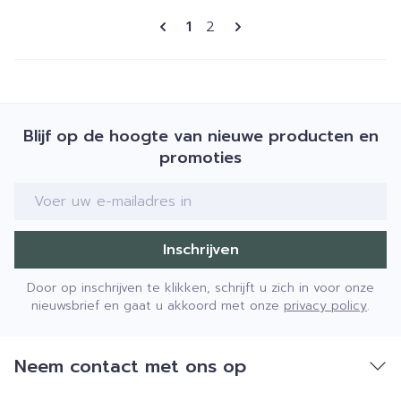
Pagina's
U lees momenteel pagina
Pagina
1
2
Blijf op de hoogte van nieuwe producten en
promoties
E-mail adres
Inschrijven
Door op inschrijven te klikken, schrijft u zich in voor onze
nieuwsbrief en gaat u akkoord met onze
privacy policy
.
Neem contact met ons op