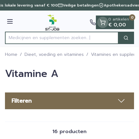
Dia 1 van 1
Ga naar de inhoud
is lokale levering vanaf € 100
Veilige betalingen
Apothekersadvies
0
0 artikelen
Menu
€ 0,00
Medicijnen en supplementen zoe
Zoek
Product, merk, categorie...
Home
/
Dieet, voeding en vitamines
/
Vitamines en supplem
Vitamine A
Filteren
16
producten