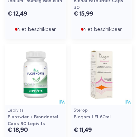
Jodium 150mcg Bonusan
Bional Fatburner Caps
30
€ 12,49
€ 15,99
Niet beschikbaar
Niet beschikbaar
Lepivits
Sterop
Blaaswier + Brandnetel
Biogam I Fl 60ml
Caps 90 Lepivits
€ 18,90
€ 11,49