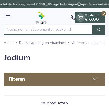
Dia 1 van 1
Ga naar de inhoud
s lokale levering vanaf € 100
Veilige betalingen
Apothekersadvies
0
0 artikelen
Menu
€ 0,00
Medicijnen en supplementen
Zoek
Product, merk, categorie...
Home
/
Dieet, voeding en vitamines
/
Vitamines en supplem
Jodium
Filteren
16
producten