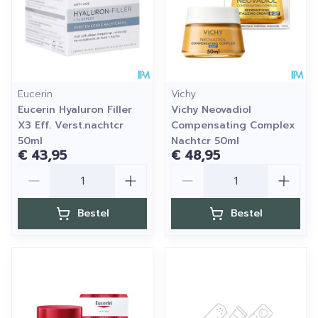
Eucerin
Vichy
Eucerin Hyaluron Filler
Vichy Neovadiol
X3 Eff. Verst.nachtcr
Compensating Complex
50ml
Nachtcr 50ml
€ 43,95
€ 48,95
Aantal
Aantal
Bestel
Bestel