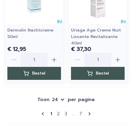
Dermolin Nachtcreme
Uriage Age Creme Nuit
50ml
Lissante Revitalisante
40ml
€ 12,95
€ 37,30
Aantal
Aantal
Bestel
Bestel
Toon
per pagina
Pagina's
U lees momenteel pagina
Pagina
Pagina
Pagina
1
2
3
...
7