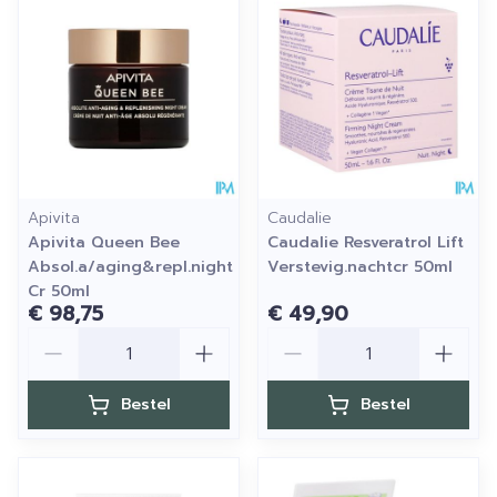
Apivita
Caudalie
Apivita Queen Bee
Caudalie Resveratrol Lift
Absol.a/aging&repl.night
Verstevig.nachtcr 50ml
Cr 50ml
€ 98,75
€ 49,90
Aantal
Aantal
Bestel
Bestel