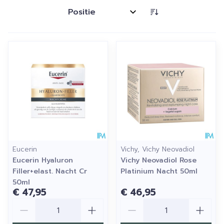
Sorteer op:
Eucerin
Vichy, Vichy Neovadiol
Eucerin Hyaluron
Vichy Neovadiol Rose
Filler+elast. Nacht Cr
Platinium Nacht 50ml
50ml
€ 47,95
€ 46,95
Aantal
Aantal