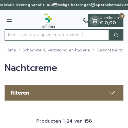
Dia 1 van 1
Ga naar de inhoud
s lokale levering vanaf € 100
Veilige betalingen
Apothekersadvies
0
0 artikelen
Menu
€ 0,00
Medicijnen en supplementen
Zoek
Product, merk, categorie...
Home
/
Schoonheid, verzorging en hygiëne
/
Gezichtsverzorg
Nachtcreme
Filteren
Producten
1
-
24
van
158