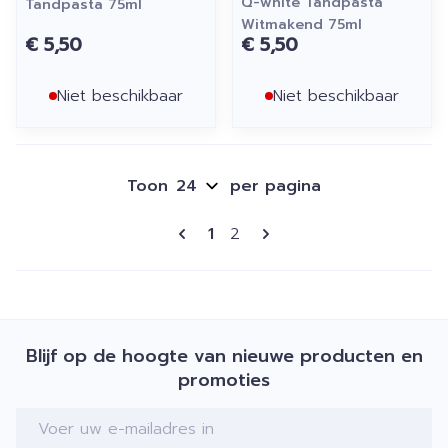
Q-white Tandpasta
Tandpasta 75ml
Witmakend 75ml
€ 5,50
€ 5,50
Niet beschikbaar
Niet beschikbaar
Toon
per pagina
Pagina's
U lees momenteel pagina
Pagina
1
2
Blijf op de hoogte van nieuwe producten en
promoties
E-mail adres