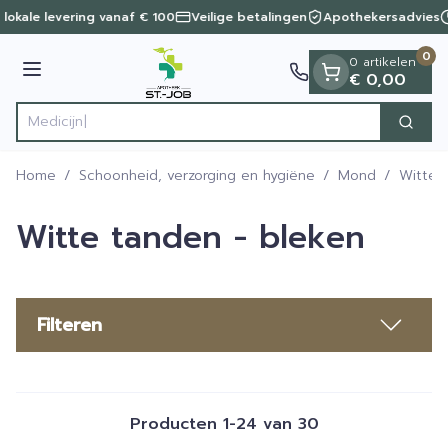
Dia 1 van 1
Ga naar de inhoud
 lokale levering vanaf € 100
Veilige betalingen
Apothekersadvies
0
0 artikelen
Menu
€ 0,00
Zoek
Product, merk, categorie...
Home
/
Schoonheid, verzorging en hygiëne
/
Mond
/
Witte 
Witte tanden - bleken
Filteren
Producten
1
-
24
van
30