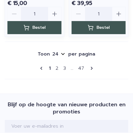
€ 15,00
€ 39,95
Aantal
Aantal
Bestel
Bestel
Toon
per pagina
Pagina's
U lees momenteel pagina
Pagina
Pagina
Pagina
1
2
3
...
47
Blijf op de hoogte van nieuwe producten en
promoties
E-mail adres