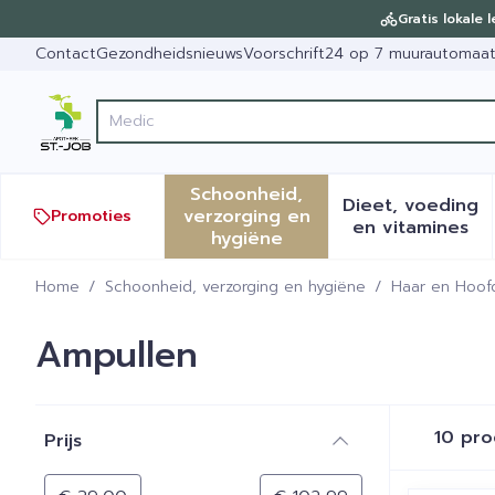
Ga naar de inhoud
Dia 1 van 1
Gratis lokale 
Contact
Gezondheidsnieuws
Voorschrift
24 op 7 muurautomaa
Vin
Product, merk, categorie...
Schoonheid,
Dieet, voeding
verzorging en
Promoties
Toon submenu voor Schoonh
Toon sub
en vitamines
hygiëne
Home
/
Schoonheid, verzorging en hygiëne
/
Haar en Hoof
Ampullen
Doorgaan naar productlijst
10
pro
Prijs
filter