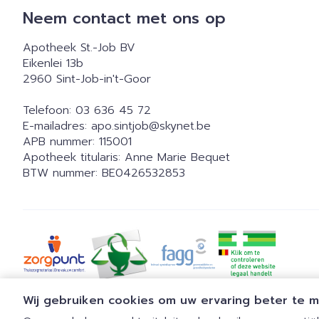
Neem contact met ons op
Apotheek St.-Job BV
Eikenlei 13b
2960
Sint-Job-in't-Goor
Telefoon:
03 636 45 72
E-mailadres:
apo.sintjob@
skynet.be
APB nummer:
115001
Apotheek titularis:
Anne Marie Bequet
BTW nummer:
BE0426532853
Wij gebruiken cookies om uw ervaring beter te 