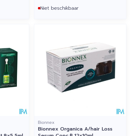
Niet beschikbaar
Bionnex
Bionnex Organica A/hair Loss
t.8x5,5ml
Serum Conc.fl 12x10ml