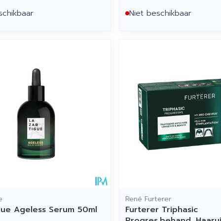
schikbaar
Niet beschikbaar
e
René Furterer
gue Ageless Serum 50ml
Furterer Triphasic
Progres.behand. Haarui