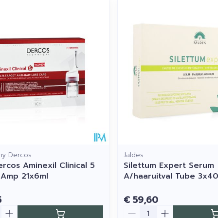
imale en maximale prijswaarden aan te passen.
chy Dercos
Jaldes
rcos Aminexil Clinical 5
Silettum Expert Serum
Amp 21x6ml
A/haaruitval Tube 3x4
5
€ 59,60
Aantal