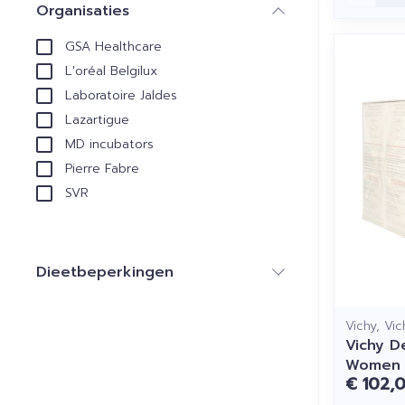
Organisaties
filter
GSA Healthcare
L'oréal Belgilux
Laboratoire Jaldes
Lazartigue
MD incubators
Pierre Fabre
SVR
Dieetbeperkingen
filter
Vichy, Vi
Vichy De
Women 
€ 102,