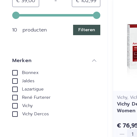
-
Minimumwaarde
Maximale waarde
€ 39,00
€ 102,99
Gebruik de pijltjestoetsen links en rechts om de min
10 producten
Filteren
Merken
filter
Bionnex
Jaldes
Lazartigue
Vichy, Vi
René Furterer
Vichy De
Vichy
Women 
Vichy Dercos
€ 76,9
Aantal