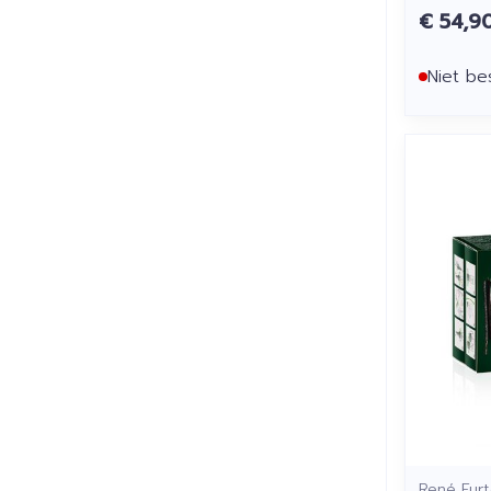
€ 54,9
Niet be
René Furt