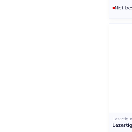
Niet be
Lazartigu
Lazarti