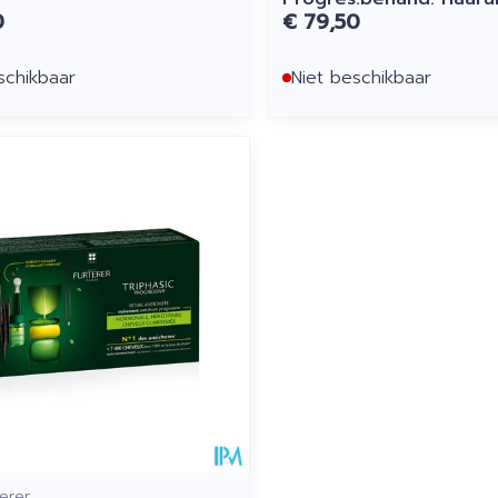
0
€ 79,50
schikbaar
Niet beschikbaar
erer