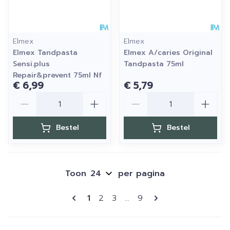
Elmex
Elmex
Elmex Tandpasta
Elmex A/caries Original
Sensi.plus
Tandpasta 75ml
Repair&prevent 75ml Nf
€ 6,99
€ 5,79
Aantal
Aantal
Bestel
Bestel
Toon
per pagina
Pagina's
U lees momenteel pagina
Pagina
Pagina
Pagina
1
2
3
...
9