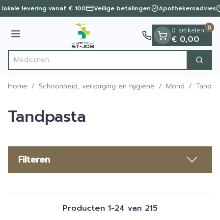
Dia 1 van 1
Ga naar de inhoud
 lokale levering vanaf € 100
Veilige betalingen
Apothekersadvies
0
0 artikelen
Menu
€ 0,00
Zoek
Product, merk, categorie...
Home
/
Schoonheid, verzorging en hygiëne
/
Mond
/
Tandpa
Tandpasta
Filteren
Producten
1
-
24
van
215