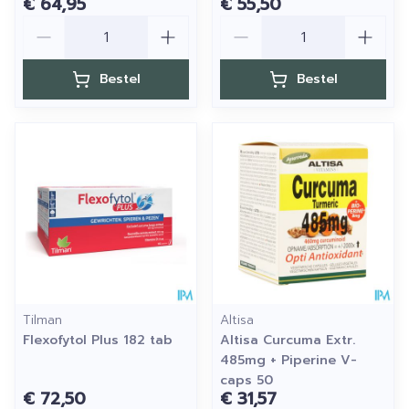
€ 64,95
€ 55,50
Aantal
Aantal
Bestel
Bestel
Tilman
Altisa
Flexofytol Plus 182 tab
Altisa Curcuma Extr.
485mg + Piperine V-
caps 50
€ 72,50
€ 31,57