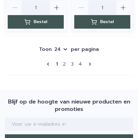
Aantal
Aantal
Bestel
Bestel
Toon
per pagina
Pagina's
U lees momenteel pagina
Pagina
Pagina
Pagina
1
2
3
4
Blijf op de hoogte van nieuwe producten en
promoties
E-mail adres