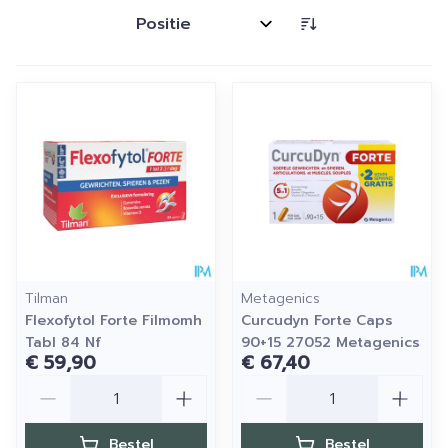
Sorteer op:
Tilman
Metagenics
Flexofytol Forte Filmomh
Curcudyn Forte Caps
Tabl 84 Nf
90+15 27052 Metagenics
€ 59,90
€ 67,40
Aantal
Aantal
Bestel
Bestel