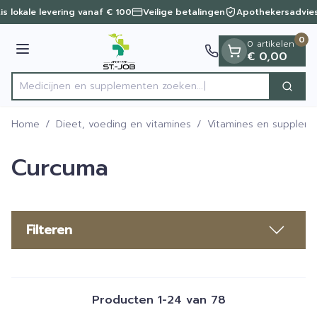
Dia 1 van 1
Ga naar de inhoud
s lokale levering vanaf € 100
Veilige betalingen
Apothekersadvies
0
0 artikelen
Menu
€ 0,00
Medicijnen en supplementen
Zoek
Product, merk, categorie...
Home
/
Dieet, voeding en vitamines
/
Vitamines en supplem
Curcuma
Filteren
Producten
1
-
24
van
78