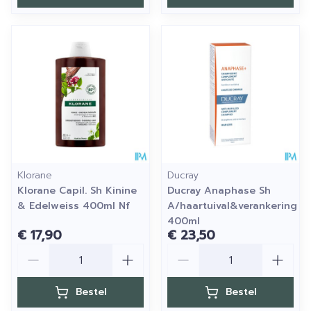
Klorane
Ducray
Klorane Capil. Sh Kinine
Ducray Anaphase Sh
& Edelweiss 400ml Nf
A/haartuival&verankering
400ml
€ 17,90
€ 23,50
Aantal
Aantal
Bestel
Bestel