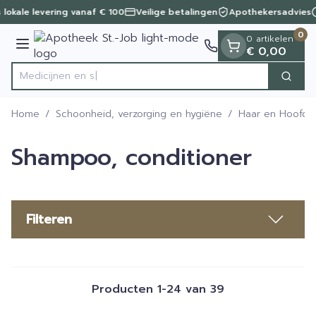
Dia 1 van 1
Ga naar de inhoud
 lokale levering vanaf € 100
Veilige betalingen
Apothekersadvies
0
0 artikelen
Menu
€ 0,00
Zoek
Product, merk, categorie...
Home
/
Schoonheid, verzorging en hygiëne
/
Haar en Hoofd
Shampoo, conditioner
Filteren
Producten
1
-
24
van
39