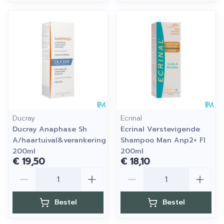
Ducray
Ecrinal
Ducray Anaphase Sh
Ecrinal Verstevigende
A/haartuival&verankering
Shampoo Man Anp2+ Fl
200ml
200ml
€ 19,50
€ 18,10
Aantal
Aantal
Bestel
Bestel