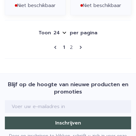
Niet beschikbaar
Niet beschikbaar
Toon
per pagina
Pagina's
U lees momenteel pagina
Pagina
1
2
Blijf op de hoogte van nieuwe producten en
promoties
E-mail adres
Inschrijven
Door op inschrijven te klikken, schrijft u zich in voor onze