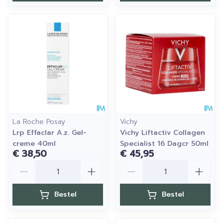
La Roche Posay
Vichy
Lrp Effaclar A.z. Gel-
Vichy Liftactiv Collagen
creme 40ml
Specialist 16 Dagcr 50ml
€ 38,50
€ 45,95
Aantal
Aantal
Bestel
Bestel