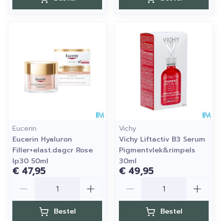
Eucerin
Vichy
Eucerin Hyaluron
Vichy Liftactiv B3 Serum
Filler+elast.dagcr Rose
Pigmentvlek&rimpels
Ip30 50ml
30ml
€ 47,95
€ 49,95
Aantal
Aantal
Bestel
Bestel