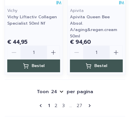
Vichy
Apivita
Vichy Liftactiv Collagen
Apivita Queen Bee
Specialist 50ml Nf
Absol.
A/aging&regen.cream
50ml
€ 44,95
€ 94,60
Aantal
Aantal
Bestel
Bestel
Toon
per pagina
Pagina's
U lees momenteel pagina
Pagina
Pagina
Pagina
1
2
3
...
27