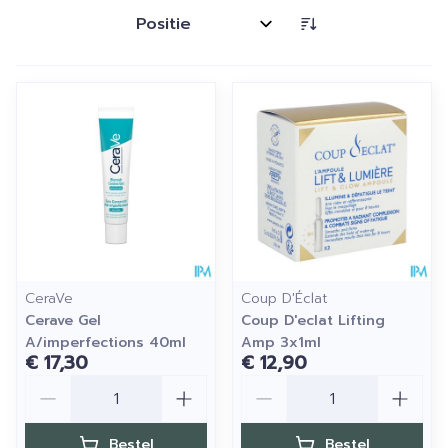
Sorteer op:
CeraVe
Coup D'Éclat
Cerave Gel
Coup D'eclat Lifting
A/imperfections 40ml
Amp 3x1ml
€ 17,30
€ 12,90
Aantal
Aantal
Bestel
Bestel