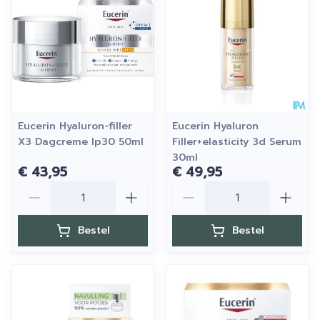
Eucerin Hyaluron-filler
Eucerin Hyaluron
X3 Dagcreme Ip30 50ml
Filler+elasticity 3d Serum
30ml
€ 43,95
€ 49,95
Aantal
Aantal
Bestel
Bestel