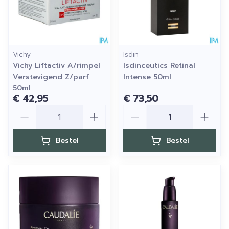
Vichy
Isdin
Vichy Liftactiv A/rimpel
Isdinceutics Retinal
Verstevigend Z/parf
Intense 50ml
50ml
€ 42,95
€ 73,50
Aantal
Aantal
Bestel
Bestel