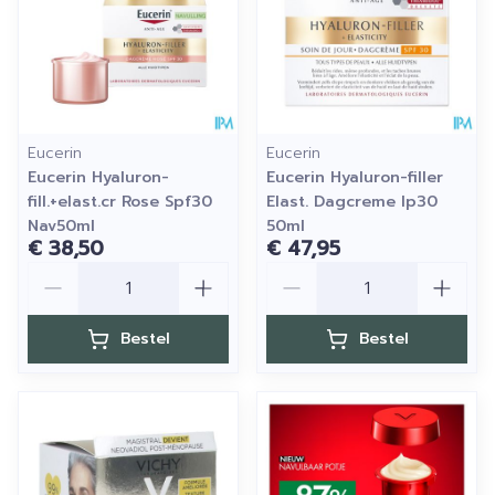
Eucerin
Eucerin
Eucerin Hyaluron-
Eucerin Hyaluron-filler
fill.+elast.cr Rose Spf30
Elast. Dagcreme Ip30
Nav50ml
50ml
€ 38,50
€ 47,95
Aantal
Aantal
Bestel
Bestel