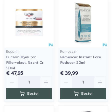
Eucerin
Remescar
Eucerin Hyaluron
Remescar Instant Pore
Filler+elast. Nacht Cr
Reducer 20ml
50ml
€ 47,95
€ 39,99
Aantal
Aantal
Bestel
Bestel