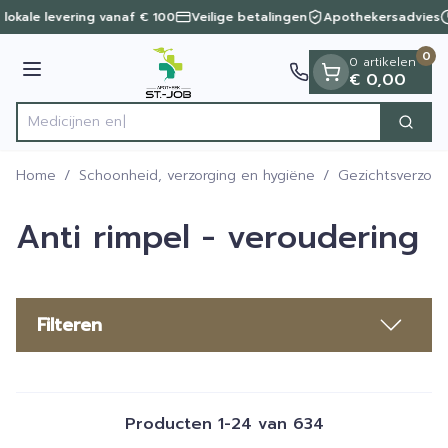
Dia 1 van 1
Ga naar de inhoud
 lokale levering vanaf € 100
Veilige betalingen
Apothekersadvies
0
0 artikelen
Menu
€ 0,00
Zoek
Product, merk, categorie...
Home
/
Schoonheid, verzorging en hygiëne
/
Gezichtsverzorg
Anti rimpel - veroudering
Filteren
Producten
1
-
24
van
634