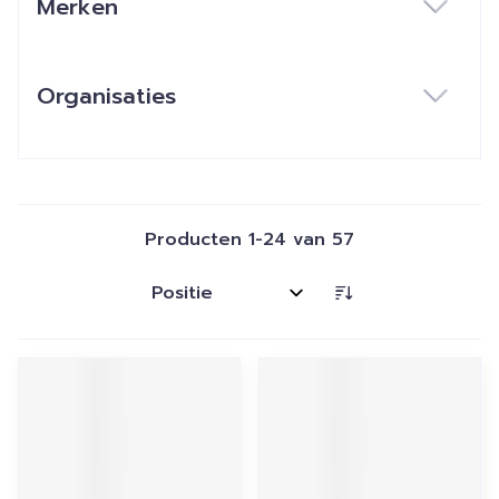
Merken
filter
Organisaties
filter
Producten
1
-
24
van
57
Sorteer op: