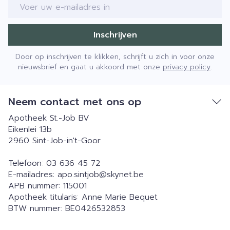
E-mail adres
Inschrijven
Door op inschrijven te klikken, schrijft u zich in voor onze
nieuwsbrief en gaat u akkoord met onze
privacy policy
.
Neem contact met ons op
Apotheek St.-Job BV
Eikenlei 13b
2960
Sint-Job-in't-Goor
Telefoon:
03 636 45 72
E-mailadres:
apo.sintjob@
skynet.be
APB nummer:
115001
Apotheek titularis:
Anne Marie Bequet
BTW nummer:
BE0426532853