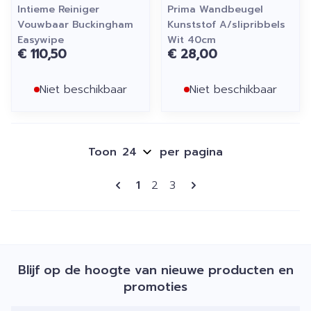
Intieme Reiniger
Prima Wandbeugel
Vouwbaar Buckingham
Kunststof A/slipribbels
Easywipe
Wit 40cm
€ 110,50
€ 28,00
Niet beschikbaar
Niet beschikbaar
Toon
per pagina
Pagina's
U lees momenteel pagina
Pagina
Pagina
1
2
3
Blijf op de hoogte van nieuwe producten en
promoties