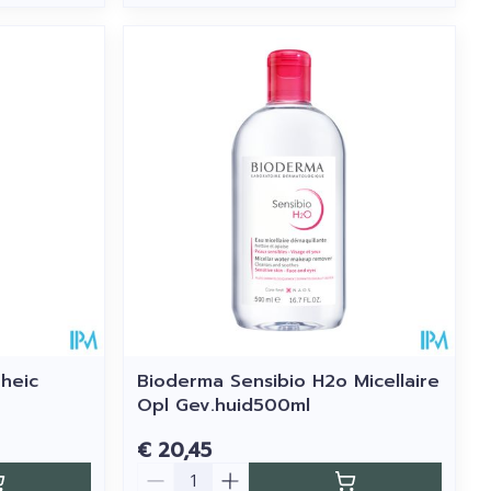
rheic
Bioderma Sensibio H2o Micellaire
Opl Gev.huid500ml
€ 20,45
Aantal