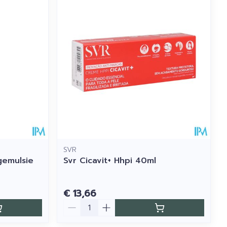
SVR
gemulsie
Svr Cicavit+ Hhpi 40ml
€ 13,66
Aantal