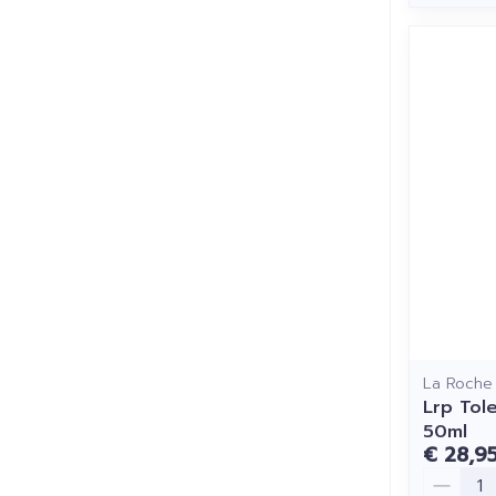
La Roche
Lrp Tol
50ml
€ 28,9
Aantal