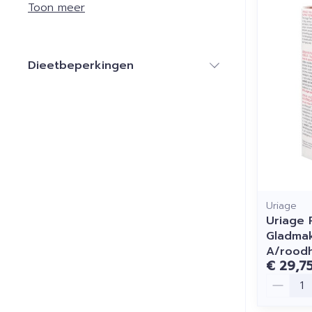
Toon meer
Dieetbeperkingen
filter
Uriage
Uriage 
Gladmak
A/roodh
€ 29,7
Aantal