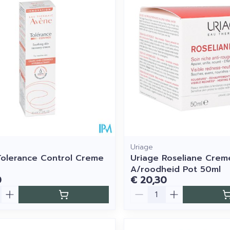
imale en maximale prijswaarden aan te passen.
Uriage
olerance Control Creme
Uriage Roseliane Creme
A/roodheid Pot 50ml
0
€ 20,30
Aantal