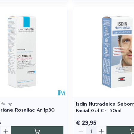
 Posay
Isdin Nutradeica Sebor
eriane Rosaliac Ar Ip30
Facial Gel Cr. 50ml
5
€ 23,95
Aantal