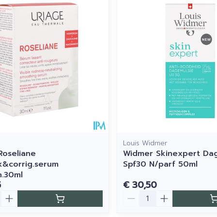
Louis Widmer
Roseliane
Widmer Skinexpert Da
&corrig.serum
Spf30 N/parf 50ml
.30ml
5
€ 30,50
Aantal