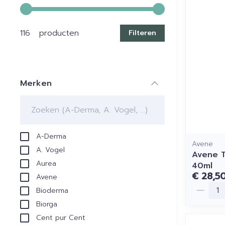
Gebruik de pijltjestoetsen links en rechts om de min
116 producten
Filteren
Merken
filter
A-Derma
Avene
A. Vogel
Avene T
Aurea
40ml
€ 28,5
Avene
Aantal
Bioderma
Biorga
Cent pur Cent