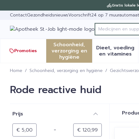
Ga naar de inhoud
Dia 1 van 1
Gratis lokale 
Contact
Gezondheidsnieuws
Voorschrift
24 op 7 muurautomaa
Product, merk, ca
Schoonheid,
Dieet, voeding
verzorging en
Promoties
Toon submenu voor Schoonh
Toon sub
en vitamines
hygiëne
Home
/
Schoonheid, verzorging en hygiëne
/
Gezichtsverzo
Rode reactive huid
Doorgaan naar productlijst
Produ
Prijs
filter
-
Minimumwaarde
Maximale waarde
€ 5,00
€ 120,99