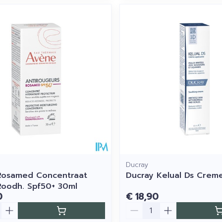
Ducray
Rosamed Concentraat
Ducray Kelual Ds Crem
oodh. Spf50+ 30ml
0
€ 18,90
Aantal