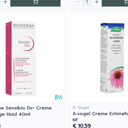
a Sensibio Ds+ Creme
A. Vogel
A.vogel Creme Echinaf
ge Huid 40ml
Nf
5
€ 10,59