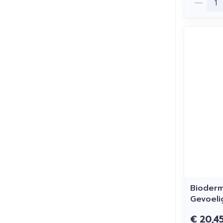
Bioderm
Gevoeli
€ 20,4