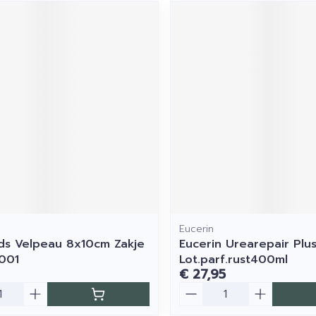
s
Eucerin
s Velpeau 8x10cm Zakje
Eucerin Urearepair Plu
001
Lot.parf.rust400ml
€ 27,95
Aantal