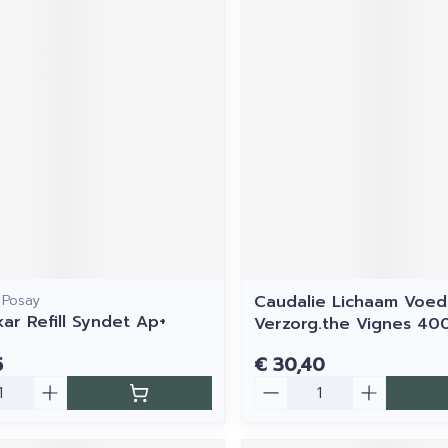
 Posay
Caudalie Lichaam Voe
kar Refill Syndet Ap+
Verzorg.the Vignes 40
5
€ 30,40
Aantal