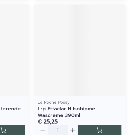
La Roche Posay
aterende
Lrp Effaclar H Isobiome
Wascreme 390ml
€ 25,25
Aantal