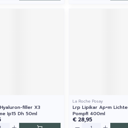
La Roche Posay
Hyaluron-filler X3
Lrp Lipikar Ap+m Licht
e Ip15 Dh 50ml
Pompfl 400ml
5
€ 28,95
Aantal