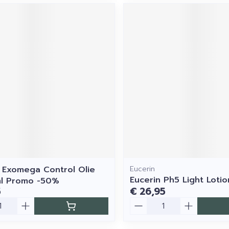
Exomega Control Olie
Eucerin
Eucerin Ph5 Light Loti
l Promo -50%
5
€ 26,95
Aantal