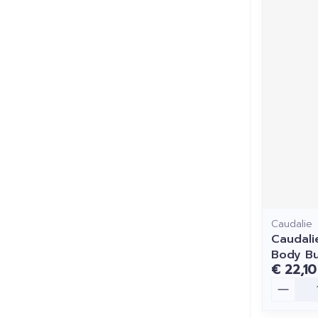
Caudalie
Caudali
Body B
€ 22,10
Aantal