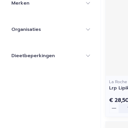
Merken
filter
Organisaties
filter
Dieetbeperkingen
filter
La Roche
Lrp Lip
€ 28,5
Aantal