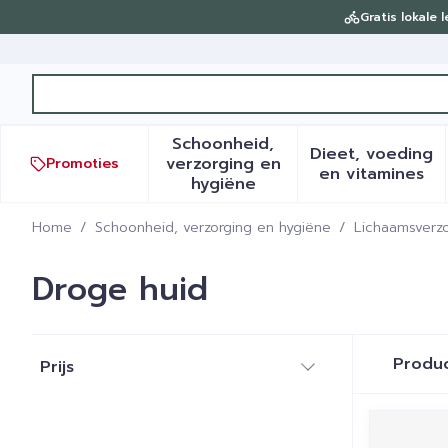
Ga naar de inhoud
Gratis lokale 
Product, merk, categorie...
Schoonheid,
Dieet, voeding
verzorging en
Promoties
Toon submenu voor Schoonh
Toon sub
en vitamines
hygiëne
Home
/
Schoonheid, verzorging en hygiëne
/
Lichaamsverzo
Droge huid
Doorgaan naar productlijst
Produ
Prijs
filter