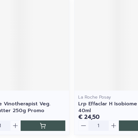
La Roche Posay
e Vinotherapist Veg.
Lrp Effaclar H Isobiom
utter 250g Promo
40ml
€ 24,50
Aantal