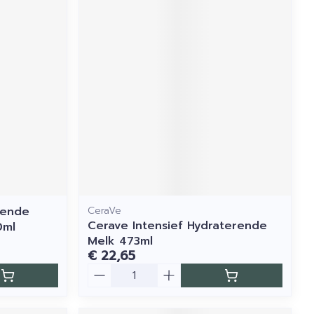
dende
CeraVe
Cerave Intensief Hydraterende
0ml
Melk 473ml
€ 22,65
Aantal