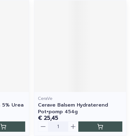
CeraVe
s 5% Urea
Cerave Balsem Hydraterend
Pot+pomp 454g
€ 25,45
Aantal