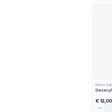
Pierre Fa
Dexery
€ 12,0
Aantal