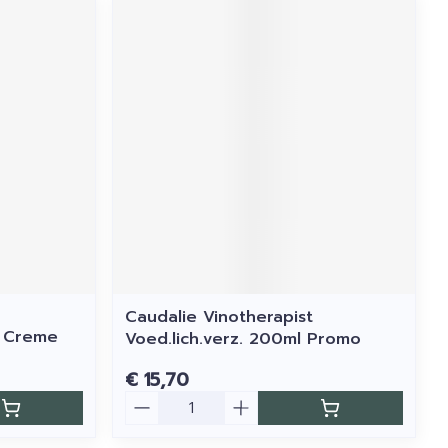
Caudalie Vinotherapist
e Creme
Voed.lich.verz. 200ml Promo
€ 15,70
Aantal