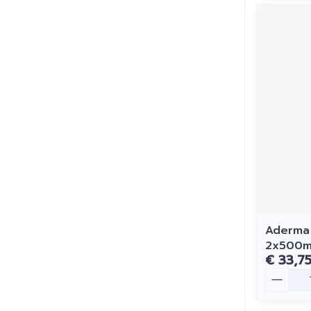
Aderma 
2x500m
€ 33,7
Aantal