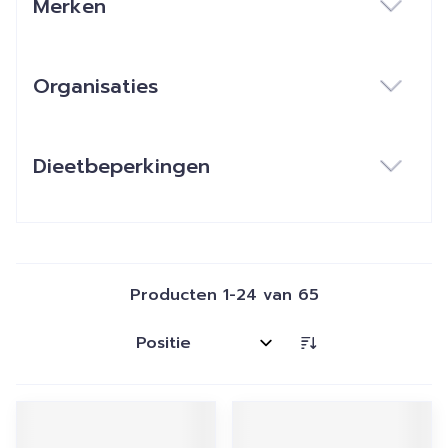
Merken
filter
Organisaties
filter
Dieetbeperkingen
filter
Producten
1
-
24
van
65
Sorteer op: