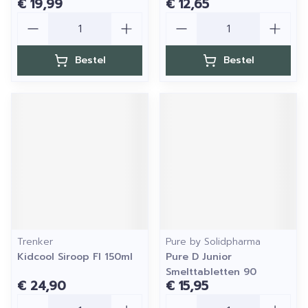
€ 19,99
€ 12,65
Aantal
Aantal
Bestel
Bestel
Trenker
Pure by Solidpharma
Kidcool Siroop Fl 150ml
Pure D Junior
Smelttabletten 90
€ 24,90
€ 15,95
Aantal
Aantal