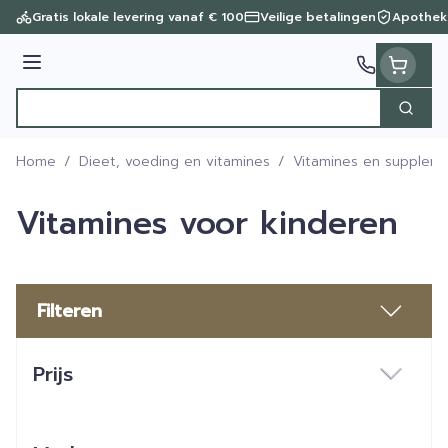
Ga naar de inhoud
Gratis lokale levering vanaf € 100
Veilige betalingen
Apothek
Menu
Zoek
Product, merk, categorie...
Home
/
Dieet, voeding en vitamines
/
Vitamines en supplem
Vitamines voor kinderen
Filteren
Doorgaan naar productlijst
Prijs
filter