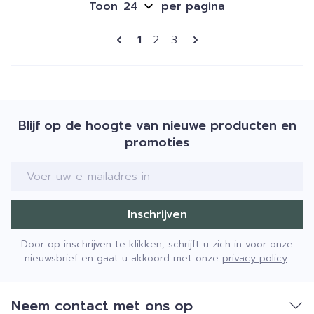
Toon
per pagina
Pagina's
U lees momenteel pagina
Pagina
Pagina
1
2
3
Blijf op de hoogte van nieuwe producten en
promoties
E-mail adres
Inschrijven
Door op inschrijven te klikken, schrijft u zich in voor onze
nieuwsbrief en gaat u akkoord met onze
privacy policy
.
Neem contact met ons op