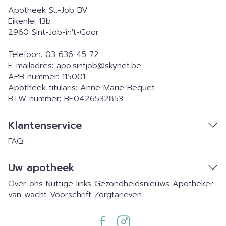
Apotheek St.-Job BV
Eikenlei 13b
2960
Sint-Job-in't-Goor
Telefoon:
03 636 45 72
E-mailadres:
apo.sintjob@
skynet.be
APB nummer:
115001
Apotheek titularis:
Anne Marie Bequet
BTW nummer:
BE0426532853
Klantenservice
FAQ
Uw apotheek
Over ons
Nuttige links
Gezondheidsnieuws
Apotheker
van wacht
Voorschrift
Zorgtarieven