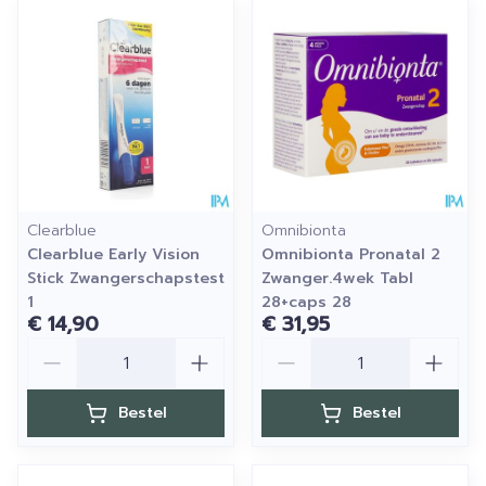
Clearblue
Omnibionta
Clearblue Early Vision
Omnibionta Pronatal 2
Stick Zwangerschapstest
Zwanger.4wek Tabl
1
28+caps 28
€ 14,90
€ 31,95
Aantal
Aantal
Bestel
Bestel