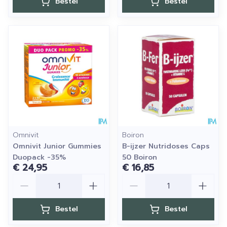
Bestel
Bestel
Omnivit
Boiron
Omnivit Junior Gummies
B-ijzer Nutridoses Caps
Duopack -35%
50 Boiron
€ 24,95
€ 16,85
Aantal
Aantal
Bestel
Bestel