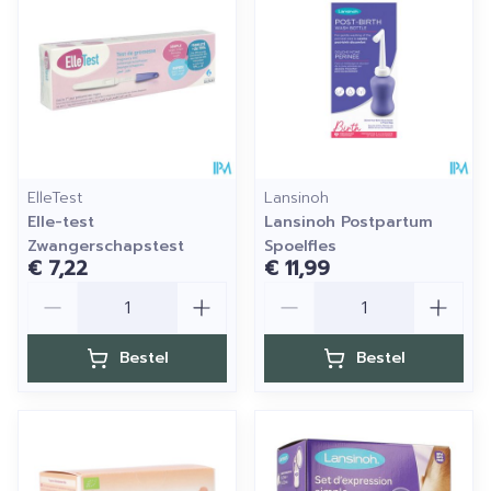
ElleTest
Lansinoh
Elle-test
Lansinoh Postpartum
Zwangerschapstest
Spoelfles
€ 7,22
€ 11,99
Aantal
Aantal
Bestel
Bestel