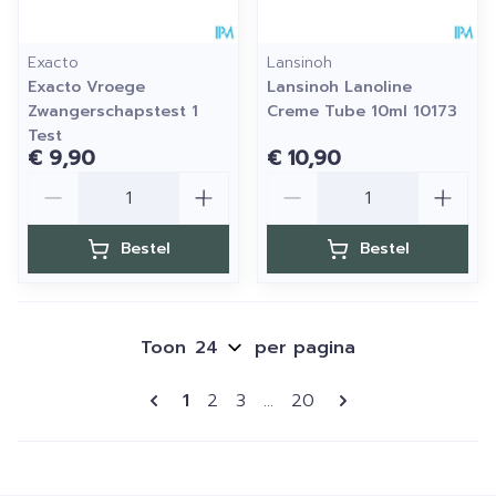
Exacto
Lansinoh
Exacto Vroege
Lansinoh Lanoline
Zwangerschapstest 1
Creme Tube 10ml 10173
Test
€ 9,90
€ 10,90
Aantal
Aantal
Bestel
Bestel
Toon
per pagina
Pagina's
U lees momenteel pagina
Pagina
Pagina
Pagina
1
2
3
...
20