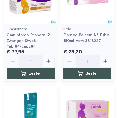
Omnibionta
Kela
Omnibionta Pronatal 2
Elastea Balsem Nf Tube
Zwanger 12wek
150ml Verv.3813227
Tabl84+caps84
€ 77,95
€ 23,20
Aantal
Aantal
Bestel
Bestel