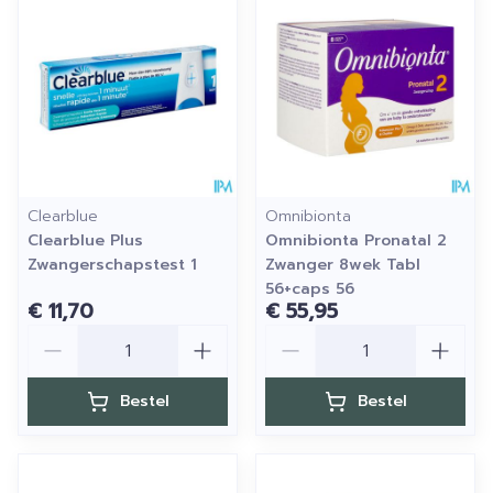
Clearblue
Omnibionta
Clearblue Plus
Omnibionta Pronatal 2
Zwangerschapstest 1
Zwanger 8wek Tabl
56+caps 56
€ 11,70
€ 55,95
Aantal
Aantal
Bestel
Bestel