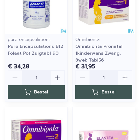
pure encapsulations
Omnibionta
Pure Encapsulations B12
Omnibionta Pronatal
Folaat Pot Zuigtabl 90
1kinderwens Zwang.
8wek Tabl56
€ 34,28
€ 31,95
Aantal
Aantal
Bestel
Bestel