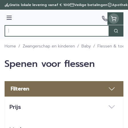
Ga naar de inhoud
Gratis lokale levering vanaf € 100
Veilige betalingen
Apothek
Menu
Zoek
Product, merk, categorie...
Home
/
Zwangerschap en kinderen
/
Baby
/
Flessen & toe
Spenen voor flessen
Filteren
Doorgaan naar productlijst
Prijs
filter