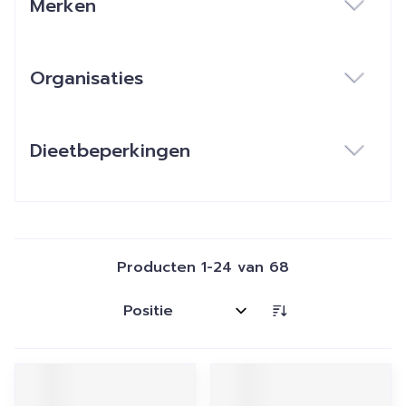
Merken
filter
Organisaties
filter
Dieetbeperkingen
filter
Producten
1
-
24
van
68
Sorteer op: