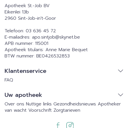
Apotheek St.-Job BV
Eikenlei 13b
2960
Sint-Job-in't-Goor
Telefoon:
03 636 45 72
E-mailadres:
apo.sintjob@
skynet.be
APB nummer:
115001
Apotheek titularis:
Anne Marie Bequet
BTW nummer:
BE0426532853
Klantenservice
FAQ
Uw apotheek
Over ons
Nuttige links
Gezondheidsnieuws
Apotheker
van wacht
Voorschrift
Zorgtarieven