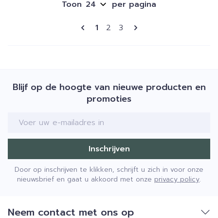
Toon
per pagina
Pagina's
U lees momenteel pagina
Pagina
Pagina
1
2
3
Blijf op de hoogte van nieuwe producten en
promoties
E-mail adres
Inschrijven
Door op inschrijven te klikken, schrijft u zich in voor onze
nieuwsbrief en gaat u akkoord met onze
privacy policy
.
Neem contact met ons op