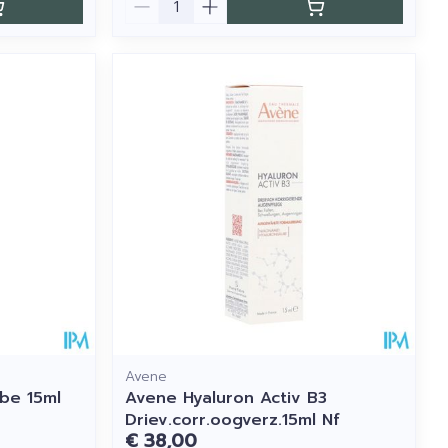
Avene
ube 15ml
Avene Hyaluron Activ B3
Driev.corr.oogverz.15ml Nf
€ 38,00