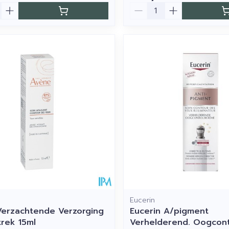
Aantal
Eucerin
erzachtende Verzorging
Eucerin A/pigment
rek 15ml
Verhelderend. Oogcon