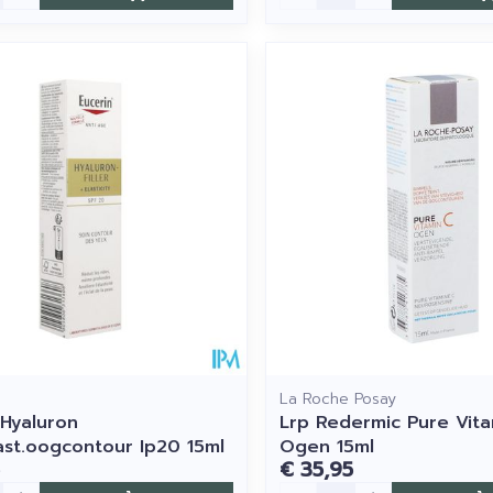
La Roche Posay
 Hyaluron
Lrp Redermic Pure Vit
last.oogcontour Ip20 15ml
Ogen 15ml
€ 35,95
Aantal