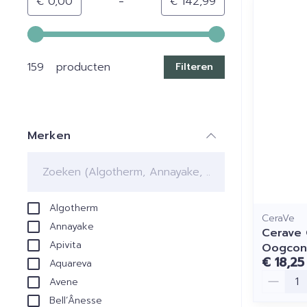
-
Minimumwaarde
Maximale waarde
€ 0,00
€ 142,99
Gebruik de pijltjestoetsen links en rechts om de min
159 producten
Filteren
Merken
filter
Algotherm
CeraVe
Annayake
Cerave
Apivita
Oogcon
€ 18,25
Aquareva
Aantal
Avene
Bell’Ânesse