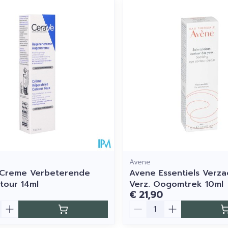
imale en maximale prijswaarden aan te passen.
Avene
 Creme Verbeterende
Avene Essentiels Verz
tour 14ml
Verz. Oogomtrek 10ml
€ 21,90
Aantal