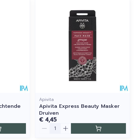
Apivita
achtende
Apivita Express Beauty Masker
Druiven
€ 4,45
Aantal