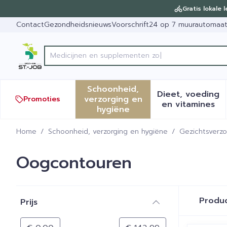
Ga naar de inhoud
Dia 1 van 1
Gratis lokale 
Contact
Gezondheidsnieuws
Voorschrift
24 op 7 muurautomaa
Product, merk, categorie...
Schoonheid,
Dieet, voeding
verzorging en
Promoties
Toon submenu voor Schoonh
Toon sub
en vitamines
hygiëne
Home
/
Schoonheid, verzorging en hygiëne
/
Gezichtsverzo
Oogcontouren
Doorgaan naar productlijst
Produ
Prijs
filter