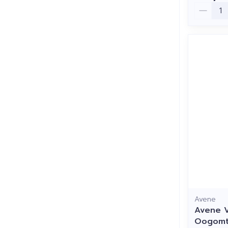
Aantal
Avene
Avene V
Oogomt