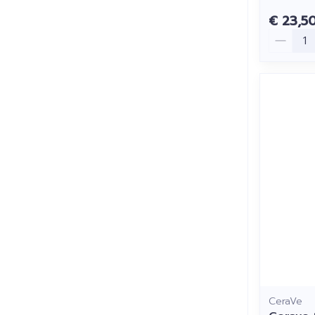
€ 23,5
Aantal
CeraVe