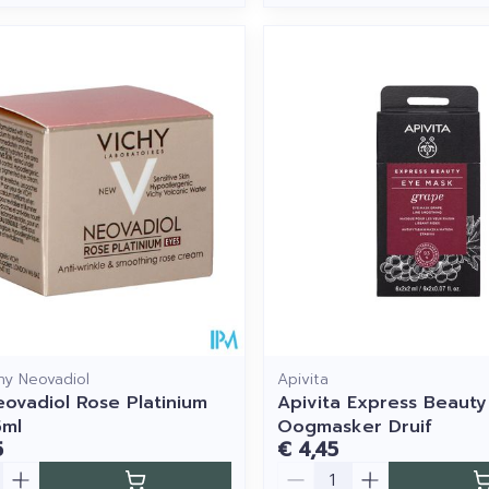
chy Neovadiol
Apivita
eovadiol Rose Platinium
Apivita Express Beauty
5ml
Oogmasker Druif
5
€ 4,45
Aantal