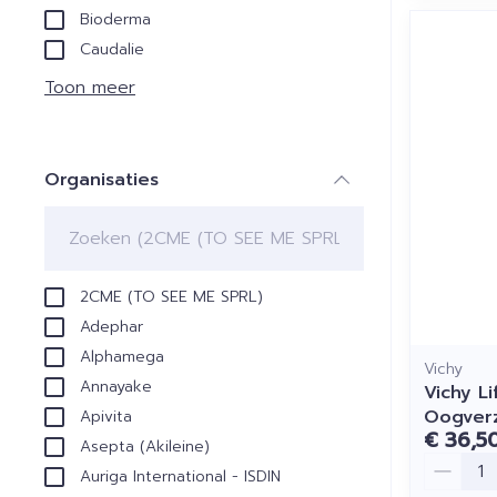
Bioderma
Caudalie
Toon meer
Organisaties
filter
2CME (TO SEE ME SPRL)
Adephar
Alphamega
Vichy
Annayake
Vichy Li
Oogverz
Apivita
€ 36,5
Asepta (Akileine)
Aantal
Auriga International - ISDIN