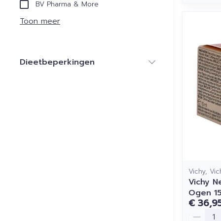
BV Pharma & More
Toon meer
Dieetbeperkingen
filter
Vichy, Vi
Vichy N
Ogen 1
€ 36,9
Aantal