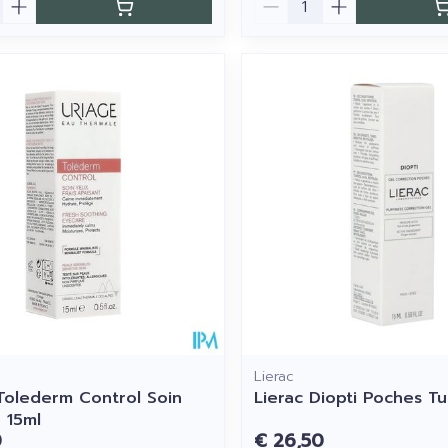
Lierac
Tolederm Control Soin
Lierac Diopti Poches T
 15ml
0
€ 26,50