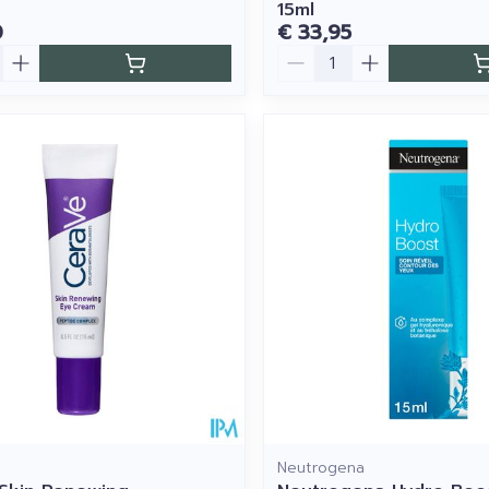
15ml
0
€ 33,95
Aantal
Neutrogena