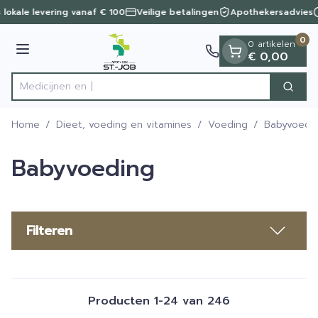
Dia 1 van 1
Ga naar de inhoud
 lokale levering vanaf € 100
Veilige betalingen
Apothekersadvies
0
0 artikelen
Menu
€ 0,00
Zoek
Product, merk, categorie...
Home
/
Dieet, voeding en vitamines
/
Voeding
/
Babyvoedi
Babyvoeding
Filteren
Producten
1
-
24
van
246