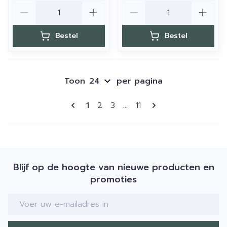
Aantal
Aantal
Bestel
Bestel
Toon
per pagina
Pagina's
U lees momenteel pagina
Pagina
Pagina
Pagina
1
2
3
...
11
Blijf op de hoogte van nieuwe producten en
promoties
E-mail adres