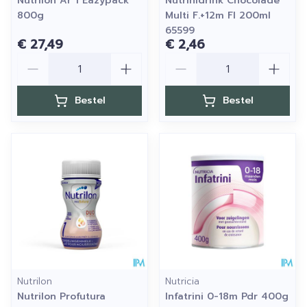
Nutrilon Ar 1 Eazypack
Nutrinidrink Chocolade
800g
Multi F.+12m Fl 200ml
65599
€ 27,49
€ 2,46
Aantal
Aantal
Bestel
Bestel
Nutrilon
Nutricia
Nutrilon Profutura
Infatrini 0-18m Pdr 400g