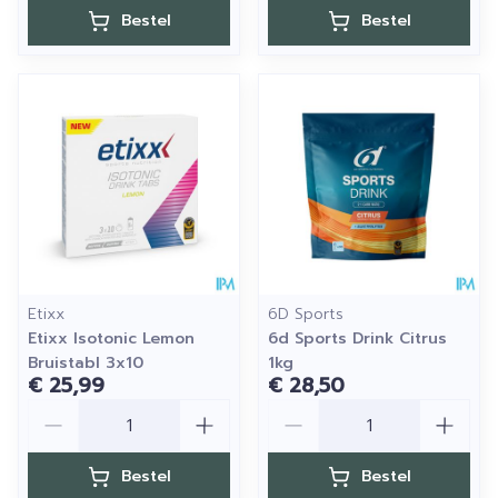
Bestel
Bestel
Etixx
6D Sports
Etixx Isotonic Lemon
6d Sports Drink Citrus
Bruistabl 3x10
1kg
€ 25,99
€ 28,50
Aantal
Aantal
Bestel
Bestel