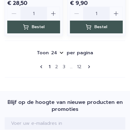
€ 28,50
€ 9,90
Aantal
Aantal
Bestel
Bestel
Toon
per pagina
Pagina's
U lees momenteel pagina
Pagina
Pagina
Pagina
1
2
3
...
12
Blijf op de hoogte van nieuwe producten en
promoties
E-mail adres