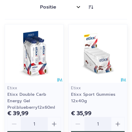
Sorteer op:
Etixx
Etixx
Etixx Double Carb
Etixx Sport Gummies
Energy Gel
12x40g
Prol.blueberry12x60ml
€ 39,99
€ 35,99
Aantal
Aantal