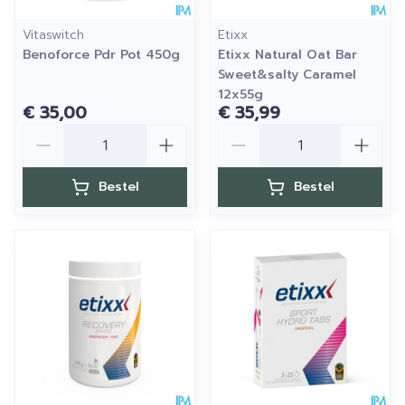
Vitaswitch
Etixx
Benoforce Pdr Pot 450g
Etixx Natural Oat Bar
Sweet&salty Caramel
12x55g
€ 35,00
€ 35,99
Aantal
Aantal
Bestel
Bestel