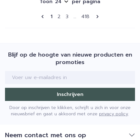
Toon
per pagina
Pagina's
U lees momenteel pagina
Pagina
Pagina
Pagina
1
2
3
...
418
Blijf op de hoogte van nieuwe producten en
promoties
E-mail adres
Inschrijven
Door op inschrijven te klikken, schrijft u zich in voor onze
nieuwsbrief en gaat u akkoord met onze
privacy policy
.
Neem contact met ons op