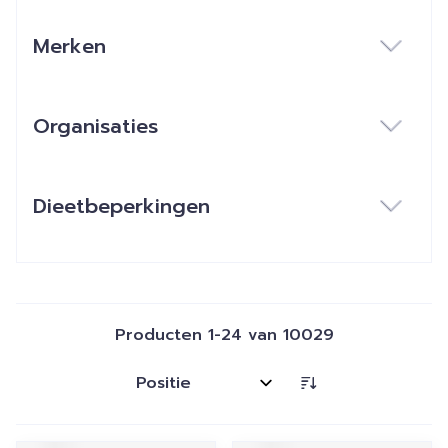
Merken
filter
Organisaties
filter
Dieetbeperkingen
filter
Producten
1
-
24
van
10029
Sorteer op: