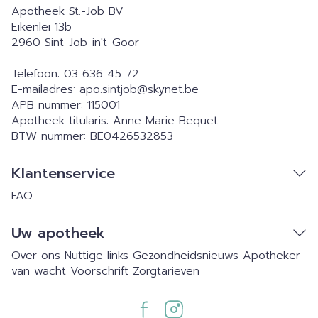
Apotheek St.-Job BV
Eikenlei 13b
2960
Sint-Job-in't-Goor
Telefoon:
03 636 45 72
E-mailadres:
apo.sintjob@
skynet.be
APB nummer:
115001
Apotheek titularis:
Anne Marie Bequet
BTW nummer:
BE0426532853
Klantenservice
FAQ
Uw apotheek
Over ons
Nuttige links
Gezondheidsnieuws
Apotheker
van wacht
Voorschrift
Zorgtarieven