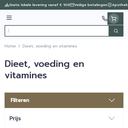
Ga naar de inhoud
Gratis lokale levering vanaf € 100
Veilige betalingen
Apothek
Menu
Zoek
Product, merk, categorie...
Home
/
Dieet, voeding en vitamines
Dieet, voeding en
vitamines
Filteren
Doorgaan naar productlijst
Prijs
filter