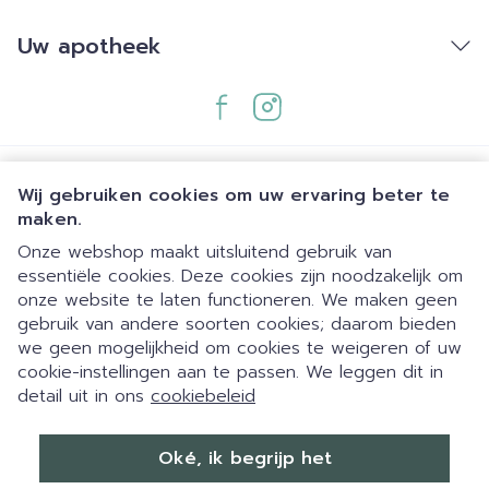
Uw apotheek
Wij gebruiken cookies om uw ervaring beter te
maken.
Onze webshop maakt uitsluitend gebruik van
essentiële cookies. Deze cookies zijn noodzakelijk om
Juridische links
onze website te laten functioneren. We maken geen
gebruik van andere soorten cookies; daarom bieden
we geen mogelijkheid om cookies te weigeren of uw
cookie-instellingen aan te passen. We leggen dit in
detail uit in ons
cookiebeleid
Dia 1 van 1
Eigen parking | 24/7 automaat |
Oké, ik begrijp het
Zaterdag open 09:00-12:00