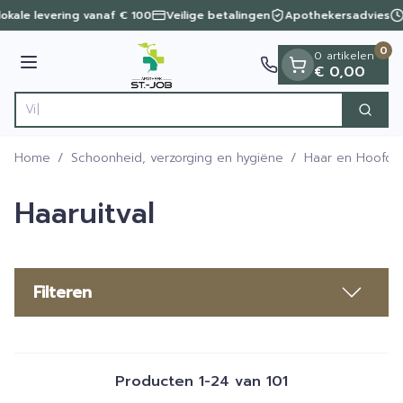
Dia 1 van 1
Ga naar de inhoud
lokale levering vanaf € 100
Veilige betalingen
Apothekersadvies
0
0 artikelen
Menu
€ 0,00
Vind snel wo
Zoek
Product, merk, categorie...
Home
/
Schoonheid, verzorging en hygiëne
/
Haar en Hoofd
Haaruitval
Filteren
Producten
1
-
24
van
101