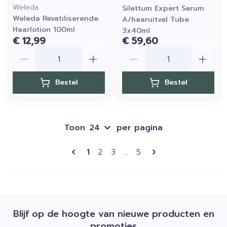
Weleda
Silettum Expert Serum
Weleda Revatiliserende
A/haaruitval Tube
Haarlotion 100ml
3x40ml
€ 12,99
€ 59,60
Aantal
Aantal
Bestel
Bestel
Toon
per pagina
Pagina's
U lees momenteel pagina
Pagina
Pagina
Pagina
1
2
3
...
5
Blijf op de hoogte van nieuwe producten en
promoties