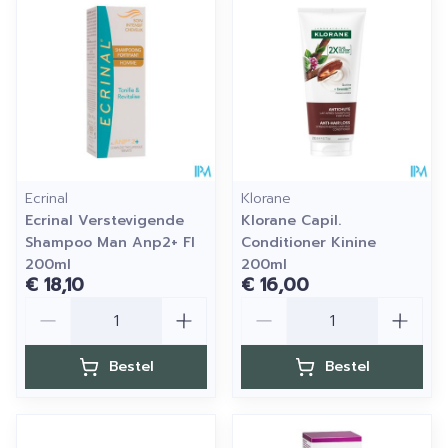
Ecrinal
Klorane
Ecrinal Verstevigende
Klorane Capil.
Shampoo Man Anp2+ Fl
Conditioner Kinine
200ml
200ml
€ 18,10
€ 16,00
Aantal
Aantal
Bestel
Bestel