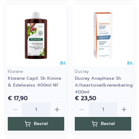
Klorane
Ducray
Klorane Capil. Sh Kinine
Ducray Anaphase Sh
& Edelweiss 400ml Nf
A/haartuival&verankering
400ml
€ 17,90
€ 23,50
Aantal
Aantal
Bestel
Bestel