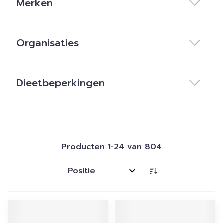
Merken
filter
Organisaties
filter
Dieetbeperkingen
filter
Producten
1
-
24
van
804
Sorteer op: