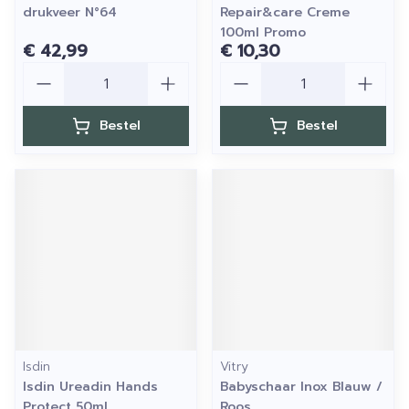
drukveer N°64
Repair&care Creme
100ml Promo
€ 42,99
€ 10,30
Aantal
Aantal
Bestel
Bestel
Isdin
Vitry
Isdin Ureadin Hands
Babyschaar Inox Blauw /
Protect 50ml
Roos