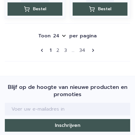
Bestel
Bestel
Toon
per pagina
Pagina's
U lees momenteel pagina
Pagina
Pagina
Pagina
1
2
3
...
34
Blijf op de hoogte van nieuwe producten en
promoties
E-mail adres
Inschrijven