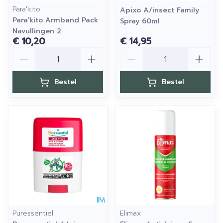
Para'kito
Apixo A/insect Family
Para'kito Armband Pack
Spray 60ml
Navullingen 2
€ 10,20
€ 14,95
Aantal
Aantal
Bestel
Bestel
Puressentiel
Elimax