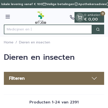
Dia 1 van 1
Ga naar de inhoud
 lokale levering vanaf € 100
Veilige betalingen
Apothekersadvies
0
0 artikelen
Menu
€ 0,00
Zoek
Product, merk, categorie...
Home
/
Dieren en insecten
Dieren en insecten
Filteren
Producten
1
-
24
van
2391