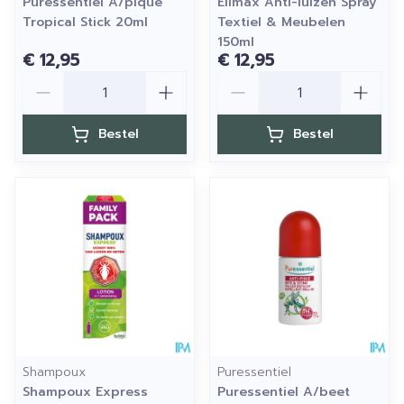
Puressentiel A/pique
Elimax Anti-luizen Spray
Tropical Stick 20ml
Textiel & Meubelen
150ml
€ 12,95
€ 12,95
Aantal
Aantal
Bestel
Bestel
Shampoux
Puressentiel
Shampoux Express
Puressentiel A/beet