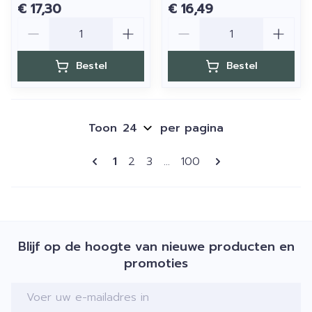
€ 17,30
€ 16,49
Aantal
Aantal
Bestel
Bestel
Toon
per pagina
Pagina's
U lees momenteel pagina
Pagina
Pagina
Pagina
1
2
3
...
100
Blijf op de hoogte van nieuwe producten en
promoties
E-mail adres