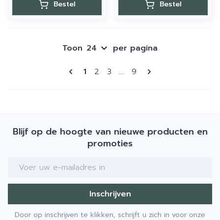
Bestel
Bestel
Toon
per pagina
Pagina's
U lees momenteel pagina
Pagina
Pagina
Pagina
1
2
3
...
9
Blijf op de hoogte van nieuwe producten en
promoties
E-mail adres
Inschrijven
Door op inschrijven te klikken, schrijft u zich in voor onze