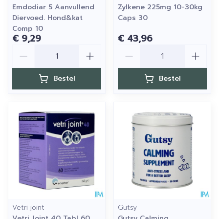
Emdodiar 5 Aanvullend
Zylkene 225mg 10-30kg
Diervoed. Hond&kat
Caps 30
Comp 10
€ 9,29
€ 43,96
Aantal
Aantal
Bestel
Bestel
Vetri joint
Gutsy
Vetri Joint 40 Tabl 60
Gutsy Calming