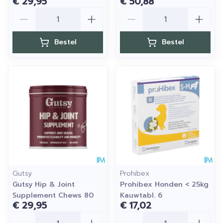
€ 29,95
€ 50,88
Aantal
Aantal
Bestel
Bestel
Gutsy
Prohibex
Gutsy Hip & Joint
Prohibex Honden < 25kg
Supplement Chews 80
Kauwtabl. 6
€ 29,95
€ 17,02
Aantal
Aantal