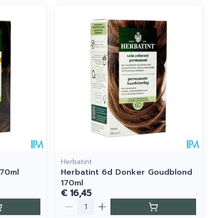
Herbatint
170ml
Herbatint 6d Donker Goudblond
170ml
€ 16,45
Aantal