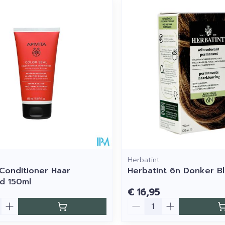
imale en maximale prijswaarden aan te passen.
Herbatint
 Conditioner Haar
Herbatint 6n Donker B
d 150ml
€ 16,95
Aantal