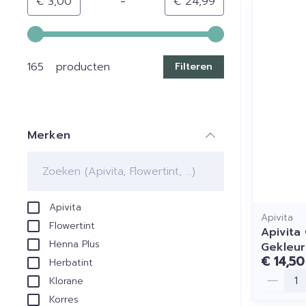
-
Minimumwaarde
Maximale waarde
€ 3,00
€ 24,99
Gebruik de pijltjestoetsen links en rechts om de min
165 producten
Filteren
Merken
filter
Apivita
Apivita
Flowertint
Apivita
Henna Plus
Gekleur
€ 14,50
Herbatint
Aantal
Klorane
Korres