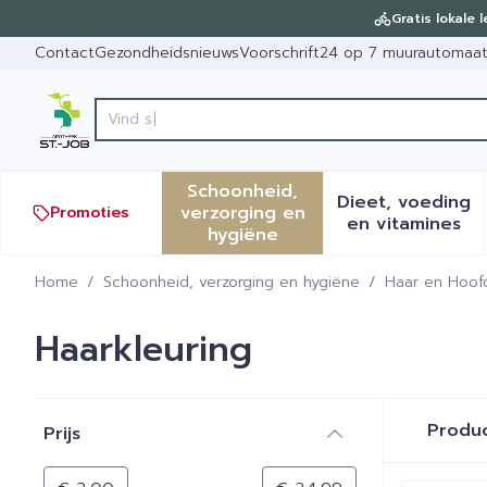
Ga naar de inhoud
Dia 1 van 1
Gratis lokale 
Contact
Gezondheidsnieuws
Voorschrift
24 op 7 muurautomaa
Vind snel wondverzorging en
Product, merk, categorie...
Schoonheid,
Dieet, voeding
verzorging en
Promoties
Toon submenu voor Schoonh
Toon sub
en vitamines
hygiëne
Home
/
Schoonheid, verzorging en hygiëne
/
Haar en Hoof
Haarkleuring
Doorgaan naar productlijst
Produ
Prijs
filter