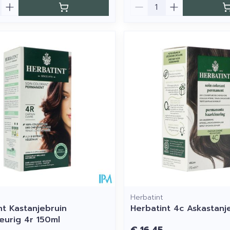
Aantal
Herbatint
nt Kastanjebruin
Herbatint 4c Askastanj
eurig 4r 150ml