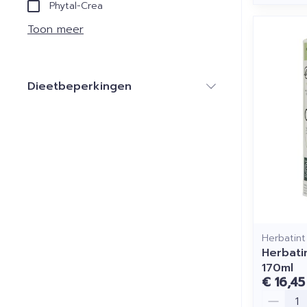
Phytal-Crea
Toon meer
Dieetbeperkingen
filter
Herbatint
Herbati
170ml
€ 16,45
Aantal