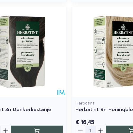
Herbatint
nt 3n Donkerkastanje
Herbatint 9n Honingbl
€ 16,45
Aantal