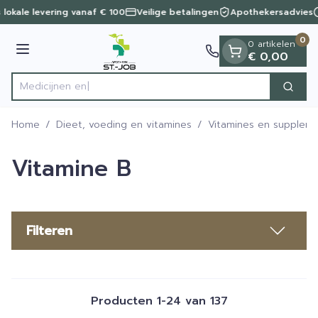
Dia 1 van 1
Ga naar de inhoud
 lokale levering vanaf € 100
Veilige betalingen
Apothekersadvies
0
0 artikelen
Menu
€ 0,00
Zoek
Product, merk, categorie...
Home
/
Dieet, voeding en vitamines
/
Vitamines en supplem
Vitamine B
Filteren
Producten
1
-
24
van
137