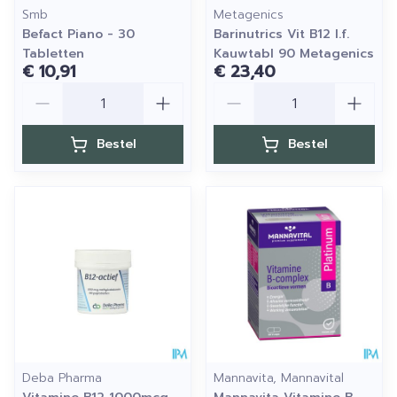
Smb
Metagenics
Befact Piano - 30
Barinutrics Vit B12 I.f.
Tabletten
Kauwtabl 90 Metagenics
€ 10,91
€ 23,40
Aantal
Aantal
Bestel
Bestel
Deba Pharma
Mannavita, Mannavital