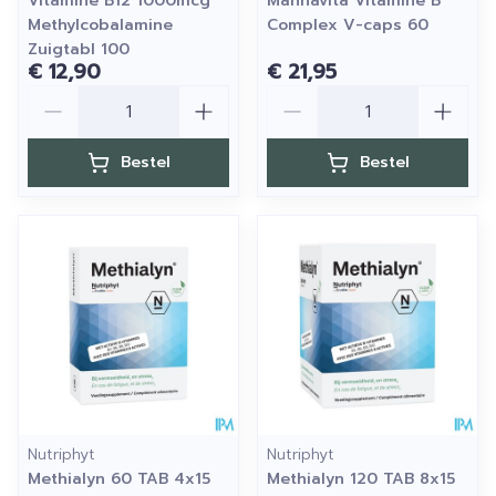
Vitamine B12 1000mcg
Mannavita Vitamine B
Methylcobalamine
Complex V-caps 60
Zuigtabl 100
€ 12,90
€ 21,95
Aantal
Aantal
Bestel
Bestel
Nutriphyt
Nutriphyt
Methialyn 60 TAB 4x15
Methialyn 120 TAB 8x15