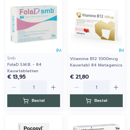
Smb
Vitamine B12 1000mcg
FolaD S.M.B. - 84
Kauwtabl 84 Metagenics
Kauwtabletten
€ 13,95
€ 21,80
Aantal
Aantal
Bestel
Bestel