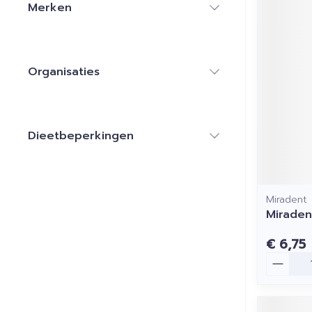
Merken
filter
Organisaties
filter
Dieetbeperkingen
filter
Miradent
Miraden
€ 6,75
Aantal