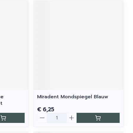
je
Miradent Mondspiegel Blauw
t
€ 6,25
Aantal