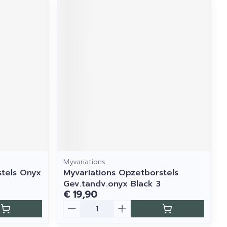
Myvariations
stels Onyx
Myvariations Opzetborstels
Gev.tandv.onyx Black 3
€ 19,90
Aantal