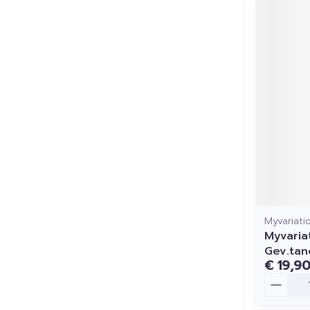
Myvariati
Myvaria
Gev.tan
€ 19,9
Aantal