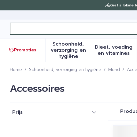
Ga naar de inhoud
Gratis lokale 
Product, merk, categorie...
Schoonheid,
Dieet, voeding
verzorging en
Promoties
Toon submenu voor Schoonh
Toon sub
en vitamines
hygiëne
Home
/
Schoonheid, verzorging en hygiëne
/
Mond
/
Acce
Accessoires
Doorgaan naar productlijst
Produ
Prijs
filter