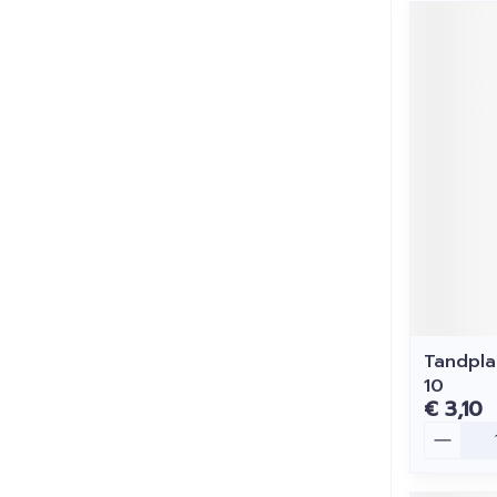
Tandpla
10
€ 3,10
Aantal