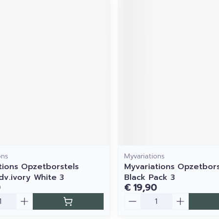
ons
Myvariations
tions Opzetborstels
Myvariations Opzetbor
dv.ivory White 3
Black Pack 3
0
€ 19,90
Aantal