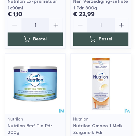
Nutrilon Ex-prematuur
Nan Verzadiging-satiete
1x90ml
1 Pdr 800g
€ 1,10
€ 22,99
Aantal
Aantal
Bestel
Bestel
Nutrilon
Nutrilon
Nutrilon Bmf Tin Pdr
Nutrilon Omneo 1 Melk
200g
Zuig.melk Pdr