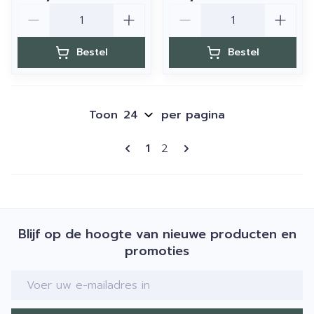
Aantal
Aantal
Bestel
Bestel
Toon
per pagina
Pagina's
U lees momenteel pagina
Pagina
1
2
Blijf op de hoogte van nieuwe producten en
promoties
E-mail adres