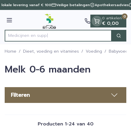
Dia 1 van 1
Ga naar de inhoud
 lokale levering vanaf € 100
Veilige betalingen
Apothekersadvies
0
0 artikelen
Menu
€ 0,00
Zoek
Product, merk, categorie...
Home
/
Dieet, voeding en vitamines
/
Voeding
/
Babyvoedi
Melk 0-6 maanden
Filteren
Producten
1
-
24
van
40