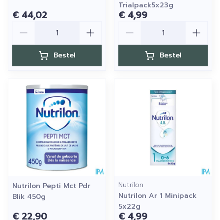
Trialpack5x23g
€ 44,02
€ 4,99
Aantal
Aantal
Bestel
Bestel
Nutrilon
Nutrilon Pepti Mct Pdr
Nutrilon Ar 1 Minipack
Blik 450g
5x22g
€ 22,90
€ 4,99