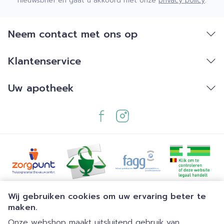
nieuwsbrief en gaat u akkoord met onze
privacy policy
.
Neem contact met ons op
Klantenservice
Uw apotheek
Juridische links
Wij gebruiken cookies om uw ervaring beter te
maken.
Onze webshop maakt uitsluitend gebruik van