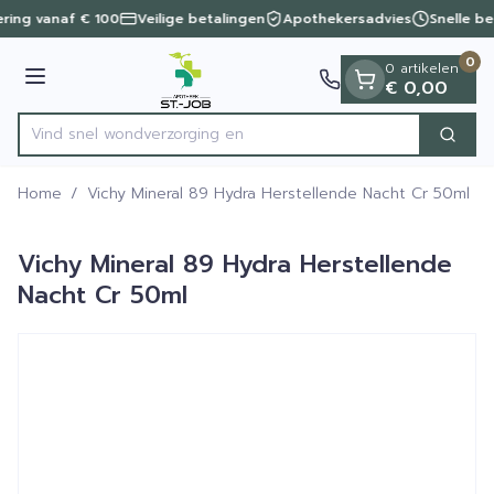
Dia 1 van 1
Ga naar de inhoud
ering vanaf € 100
Veilige betalingen
Apothekersadvies
Snelle be
0
0 artikelen
Menu
€ 0,00
Vind snel wondver
Zoek
Product, merk, categorie...
Home
/
Vichy Mineral 89 Hydra Herstellende Nacht Cr 50ml
Vichy Mineral 89 Hydra Herstellende
Nacht Cr 50ml