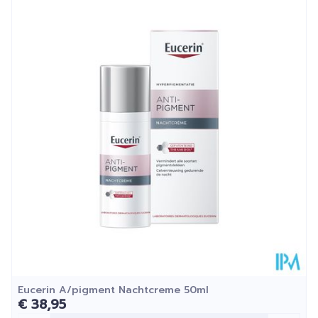
Lengte
69 mm
Diepte
63 mm
Hoeveelheid
50
Verpakking
Kamertemperatuur (15°C -
Behoud
25°C)
Eucerin A/pigment Nachtcreme 50ml
€ 38,95