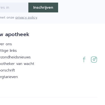
Inschrijven
d met onze
privacy policy
.
w apotheek
er ons
ttige links
zondheidsnieuws
otheker van wacht
orschrift
rgtarieven