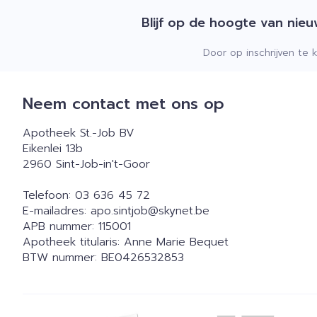
Blijf op de hoogte van nie
Door op inschrijven te 
Neem contact met ons op
Apotheek St.-Job BV
Eikenlei 13b
2960
Sint-Job-in't-Goor
Telefoon:
03 636 45 72
E-mailadres:
apo.sintjob@
skynet.be
APB nummer:
115001
Apotheek titularis:
Anne Marie Bequet
BTW nummer:
BE0426532853