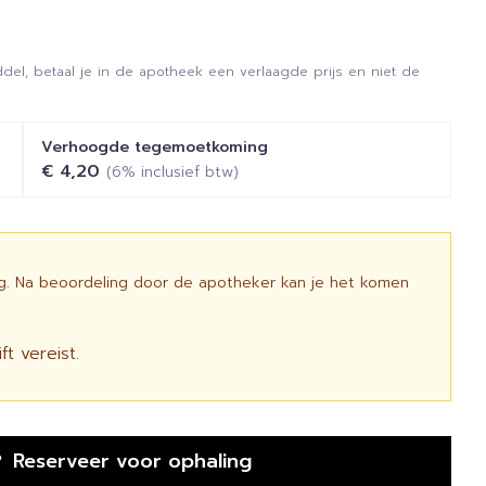
del, betaal je in de apotheek een verlaagde prijs en niet de
Verhoogde tegemoetkoming
€ 4,20
(6% inclusief btw)
ig. Na beoordeling door de apotheker kan je het komen
t vereist.
Reserveer
voor ophaling