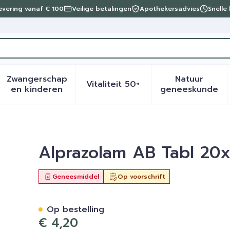
levering vanaf € 100
Veilige betalingen
Apothekersadvies
Snelle
Zwangerschap
Natuur
Vitaliteit 50+
eid, verzorging en hygiëne categorie
menu voor Dieet, voeding en vitamines categorie
Toon submenu voor Zwangerschap en kinder
Toon submenu voor Vitalite
Toon sub
en kinderen
geneeskunde
5mg
Alprazolam AB Tabl 20
Geneesmiddel
Op voorschrift
Op bestelling
€ 4,20