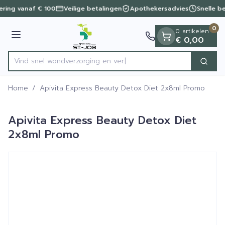
Dia 1 van 1
Ga naar de inhoud
vering vanaf € 100
Veilige betalingen
Apothekersadvies
Snelle b
0
0 artikelen
Menu
€ 0,00
Vind snel wondverzorgin
Zoek
Product, merk, categorie...
Home
/
Apivita Express Beauty Detox Diet 2x8ml Promo
Apivita Express Beauty Detox Diet
2x8ml Promo