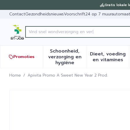
Ga naar de inhoud
Dia 1 van 1
Gratis lokale 
Contact
Gezondheidsnieuws
Voorschrift
24 op 7 muurautomaa
Vind snel
Product, merk, categorie...
Schoonheid,
Dieet, voeding
verzorging en
Promoties
Toon submenu voor Schoonh
Toon sub
en vitamines
hygiëne
Home
/
Apivita Promo A Sweet New Year 2 Prod.
Apivita Promo A Sweet Ne