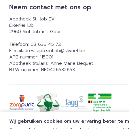
Neem contact met ons op
Apotheek St.-Job BV
Eikenlei 13b
2960
Sint-Job-in't-Goor
Telefoon:
03 636 45 72
E-mailadres:
apo.sintjob@
skynet.be
APB nummer:
115001
Apotheek titularis:
Anne Marie Bequet
BTW nummer:
BE0426532853
Wij gebruiken cookies om uw ervaring beter te 