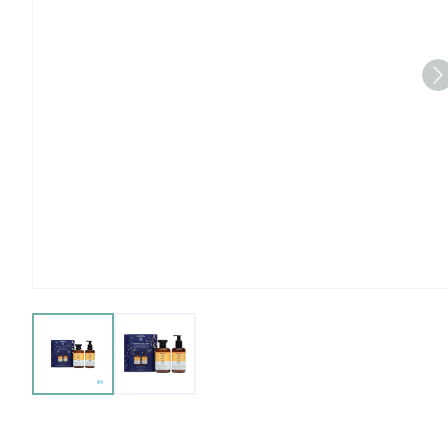
View larger image
View larger image