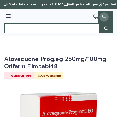
Ga naar de inhoud
Gratis lokale levering vanaf € 100
Veilige betalingen
Apothek
Menu
Zoek
Product, merk, categorie...
Atovaquone Prog.eg 250mg/100mg
Orifarm Film.tabl48
Geneesmiddel
Op voorschrift