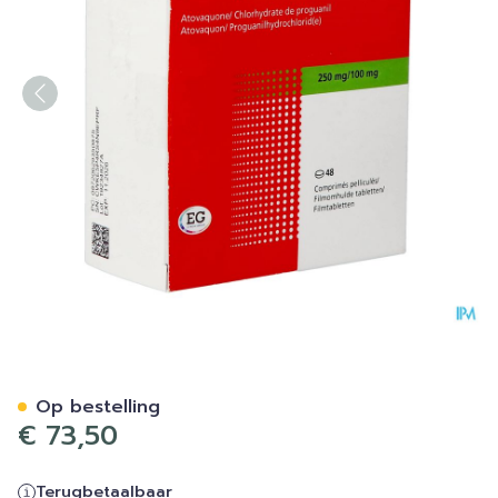
Atovaquone Prog.eg 250mg/
Op bestelling
€ 73,50
Terugbetaalbaar