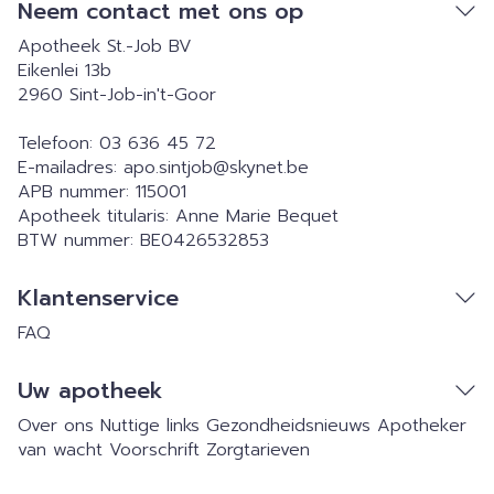
Neem contact met ons op
Apotheek St.-Job BV
Eikenlei 13b
2960
Sint-Job-in't-Goor
Telefoon:
03 636 45 72
E-mailadres:
apo.sintjob@
skynet.be
APB nummer:
115001
Apotheek titularis:
Anne Marie Bequet
BTW nummer:
BE0426532853
Klantenservice
FAQ
Uw apotheek
Over ons
Nuttige links
Gezondheidsnieuws
Apotheker
van wacht
Voorschrift
Zorgtarieven