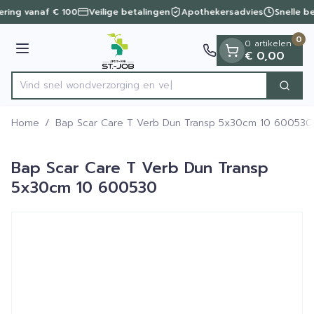
Dia 1 van 1
Ga naar de inhoud
vering vanaf € 100
Veilige betalingen
Apothekersadvies
Snelle b
0
0 artikelen
Menu
€ 0,00
Vind snel wondverzorg
Zoek
Product, merk, categorie...
Home
/
Bap Scar Care T Verb Dun Transp 5x30cm 10 600530
Bap Scar Care T Verb Dun Transp
5x30cm 10 600530