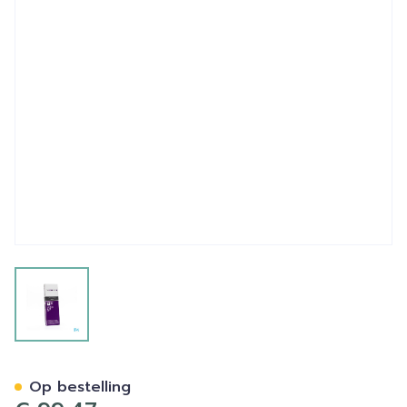
View larger image
Bap Scar Care T Verb Dun
Op bestelling