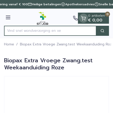
Dia 1 van 1
Ga naar de inhoud
vering vanaf € 100
Veilige betalingen
Apothekersadvies
Snelle b
0
0 artikelen
Menu
€ 0,00
Vind snel wondverzorg
Zoek
Product, merk, categorie...
Home
/
Biopax Extra Vroege Zwang.test Weekaanduiding Roz
Biopax Extra Vroege Zwang.test
Weekaanduiding Roze