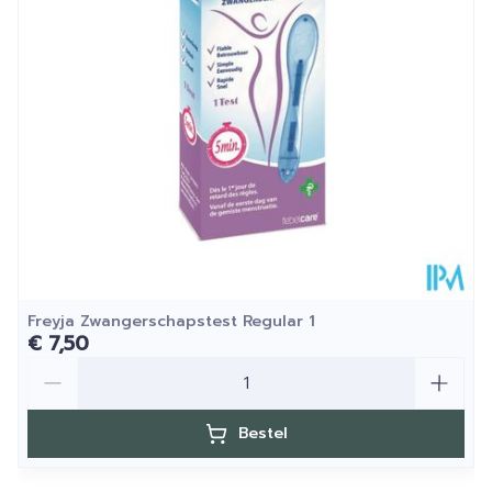
Kamertemperatuur (15°C -
Behoud
25°C)
Freyja Zwangerschapstest Regular 1
€ 7,50
Aantal
Bestel