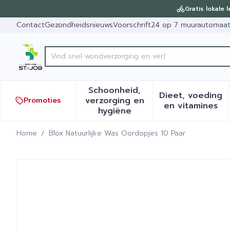
Ga naar de inhoud
Dia 1 van 1
Gratis lokale 
Contact
Gezondheidsnieuws
Voorschrift
24 op 7 muurautomaa
Product, merk, categorie...
Schoonheid,
Dieet, voeding
verzorging en
Promoties
Toon submenu voor Schoonh
Toon sub
en vitamines
hygiëne
Home
/
Blox Natuurlijke Was Oordopjes 10 Paar
Blox Natuurlijke Was Oord