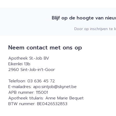
Blijf op de hoogte van nie
Door op inschrijven te 
Neem contact met ons op
Apotheek St.-Job BV
Eikenlei 13b
2960
Sint-Job-in't-Goor
Telefoon:
03 636 45 72
E-mailadres:
apo.sintjob@
skynet.be
APB nummer:
115001
Apotheek titularis:
Anne Marie Bequet
BTW nummer:
BE0426532853