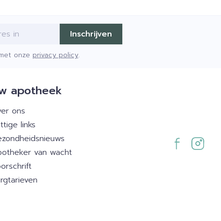
Inschrijven
d met onze
privacy policy
.
w apotheek
er ons
ttige links
zondheidsnieuws
otheker van wacht
orschrift
rgtarieven