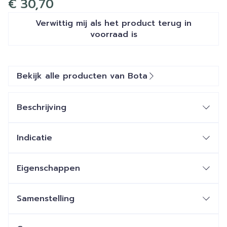
€ 30,70
Verwittig mij als het product terug in
voorraad is
Bekijk alle producten van Bota
Beschrijving
Indicatie
Eigenschappen
Enkelverband in ademend, hoog elastisch 3D
gebreid materiaal
Samenstelling
Anatomisch gevormd
Geïntegreerde regelbare elastische band voor