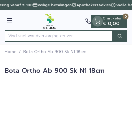
Dia 1 van 1
Ga naar de inhoud
vering vanaf € 100
Veilige betalingen
Apothekersadvies
Snelle b
0
0 artikelen
Menu
€ 0,00
Vind snel wondverzorgi
Zoek
Product, merk, categorie...
Home
/
Bota Ortho Ab 900 Sk N1 18cm
Bota Ortho Ab 900 Sk N1 18cm