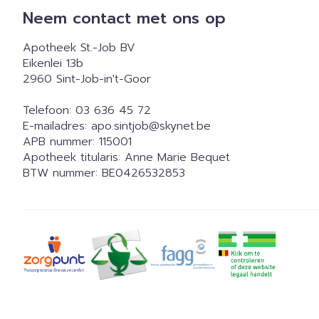
Neem contact met ons op
Apotheek St.-Job BV
Eikenlei 13b
2960
Sint-Job-in't-Goor
Telefoon:
03 636 45 72
E-mailadres:
apo.sintjob@
skynet.be
APB nummer:
115001
Apotheek titularis:
Anne Marie Bequet
BTW nummer:
BE0426532853