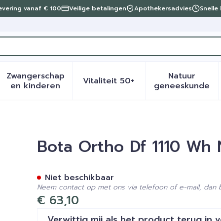
levering vanaf € 100
Veilige betalingen
Apothekersadvies
Snelle
Zwangerschap
Natuur
Vitaliteit 50+
eid, verzorging en hygiëne categorie
menu voor Dieet, voeding en vitamines categorie
Toon submenu voor Zwangerschap en kinder
Toon submenu voor Vitalite
Toon sub
en kinderen
geneeskunde
Bota Ortho Df 1110 Wh 
Niet beschikbaar
Neem contact op met ons via telefoon of e-mail, dan
€ 63,10
Verwittig mij als het product terug in 