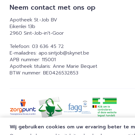
Neem contact met ons op
Apotheek St.-Job BV
Eikenlei 13b
2960
Sint-Job-in't-Goor
Telefoon:
03 636 45 72
E-mailadres:
apo.sintjob@
skynet.be
APB nummer:
115001
Apotheek titularis:
Anne Marie Bequet
BTW nummer:
BE0426532853
Wij gebruiken cookies om uw ervaring beter te 