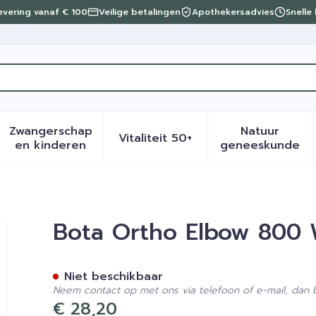
levering vanaf € 100
Veilige betalingen
Apothekersadvies
Snelle
t
Zwangerschap
Natuur
Vitaliteit 50+
eid, verzorging en hygiëne categorie
menu voor Dieet, voeding en vitamines categorie
Toon submenu voor Zwangerschap en kinder
Toon submenu voor Vitalite
Toon sub
en kinderen
geneeskunde
te N1
Bota Ortho Elbow 800 
Niet beschikbaar
Neem contact op met ons via telefoon of e-mail, dan
€ 28,20