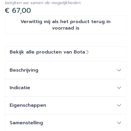
bekijken we samen de mogelijkheden.
€ 67,00
Verwittig mij als het product terug in
voorraad is
Bekijk alle producten van Bota
Beschrijving
Indicatie
Eigenschappen
Handpols verband in ademend, hoog elastisch 3D
gebreid materiaal
Samenstelling
Anatomisch gevormd voor verhoogd