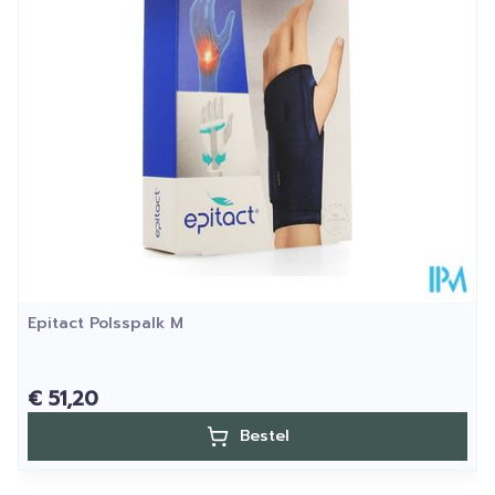
Hoeveelheid
Stuk
Verpakking
Kamertemperatuur (15°C -
Behoud
25°C)
Epitact Polsspalk M
€ 51,20
Bestel