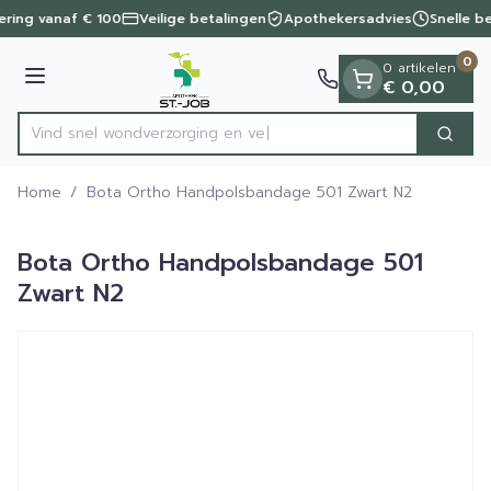
Dia 1 van 1
Ga naar de inhoud
vering vanaf € 100
Veilige betalingen
Apothekersadvies
Snelle b
0
0 artikelen
Menu
€ 0,00
Vind snel wondverzorgi
Zoek
Product, merk, categorie...
Home
/
Bota Ortho Handpolsbandage 501 Zwart N2
Bota Ortho Handpolsbandage 501
Zwart N2