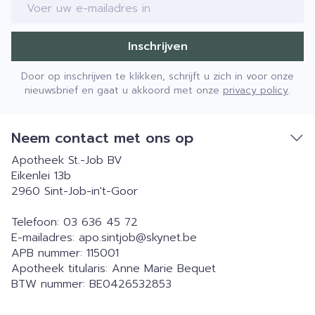
E-mail adres
Inschrijven
Door op inschrijven te klikken, schrijft u zich in voor onze
nieuwsbrief en gaat u akkoord met onze
privacy policy
.
Neem contact met ons op
Apotheek St.-Job BV
Eikenlei 13b
2960
Sint-Job-in't-Goor
Telefoon:
03 636 45 72
E-mailadres:
apo.sintjob@
skynet.be
APB nummer:
115001
Apotheek titularis:
Anne Marie Bequet
BTW nummer:
BE0426532853