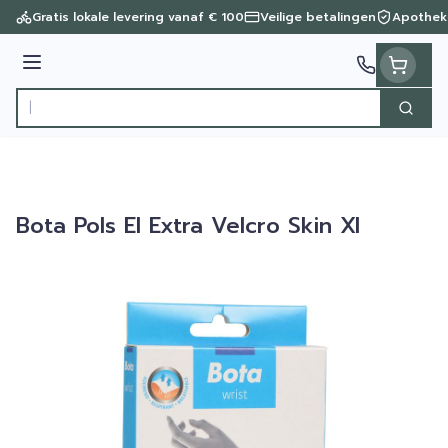
Ga naar de inhoud
Gratis lokale levering vanaf € 100
Veilige betalingen
Apothek
Menu
Zoek
Product, merk, categorie...
Bota Pols El Extra Velcro Skin Xl