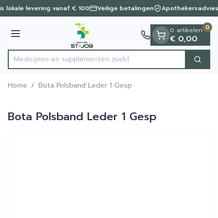
Dia 1 van 1
Ga naar de inhoud
is lokale levering vanaf € 100
Veilige betalingen
Apothekersadvies
0
0 artikelen
Menu
€ 0,00
Medicijnen en supplemen
Zoek
Product, merk, categorie...
Home
/
Bota Polsband Leder 1 Gesp
Bota Polsband Leder 1 Gesp