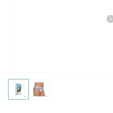
View larger image
View larger image