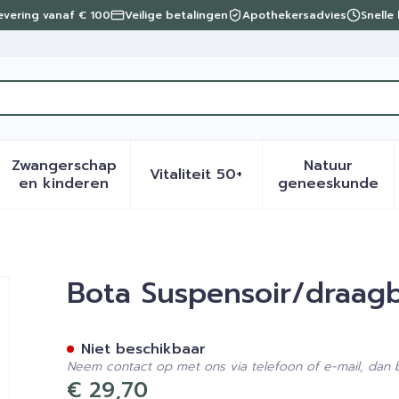
levering vanaf € 100
Veilige betalingen
Apothekersadvies
Snelle
t
Zwangerschap
Natuur
Vitaliteit 50+
eid, verzorging en hygiëne categorie
menu voor Dieet, voeding en vitamines categorie
Toon submenu voor Zwangerschap en kinder
Toon submenu voor Vitalite
Toon sub
en kinderen
geneeskunde
d Sporta S
Bota Suspensoir/draag
Niet beschikbaar
Neem contact op met ons via telefoon of e-mail, dan
€ 29,70