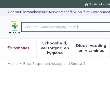
Ga naar de inhoud
Dia 1 van 1
Gratis lokale 
Contact
Gezondheidsnieuws
Voorschrift
24 op 7 muurautomaa
Product, merk, categorie...
Schoonheid,
Dieet, voeding
verzorging en
Promoties
Toon submenu voor Schoonh
Toon sub
en vitamines
hygiëne
Home
/
Bota Suspensoir/draagband Sporta S
Bota Suspensoir/draagban