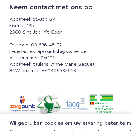
Neem contact met ons op
Apotheek St.-Job BV
Eikenlei 13b
2960
Sint-Job-in't-Goor
Telefoon:
03 636 45 72
E-mailadres:
apo.sintjob@
skynet.be
APB nummer:
115001
Apotheek titularis:
Anne Marie Bequet
BTW nummer:
BE0426532853
Wij gebruiken cookies om uw ervaring beter te 