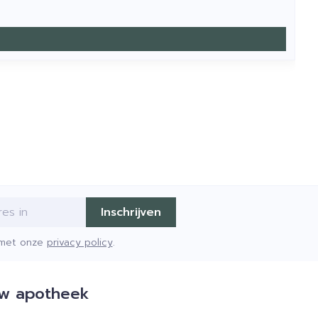
Inschrijven
d met onze
privacy policy
.
w apotheek