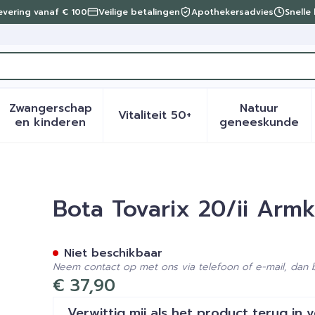
levering vanaf € 100
Veilige betalingen
Apothekersadvies
Snelle
Zwangerschap
Natuur
Vitaliteit 50+
eid, verzorging en hygiëne categorie
menu voor Dieet, voeding en vitamines categorie
Toon submenu voor Zwangerschap en kinder
Toon submenu voor Vitalite
Toon sub
en kinderen
geneeskunde
s Bh Large
Bota Tovarix 20/ii Arm
Niet beschikbaar
Neem contact op met ons via telefoon of e-mail, dan
€ 37,90
Verwittig mij als het product terug in 