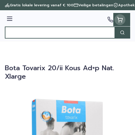
Ga naar de inhoud
Gratis lokale levering vanaf € 100
Veilige betalingen
Apothek
Menu
Zoek
Product, merk, categorie...
Bota Tovarix 20/ii Kous Ad+p Nat.
Xlarge