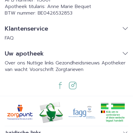
APB nummer:
115001
Apotheek titularis:
Anne Marie Bequet
BTW nummer:
BE0426532853
Klantenservice
FAQ
Uw apotheek
Over ons
Nuttige links
Gezondheidsnieuws
Apotheker
van wacht
Voorschrift
Zorgtarieven
Juridische links