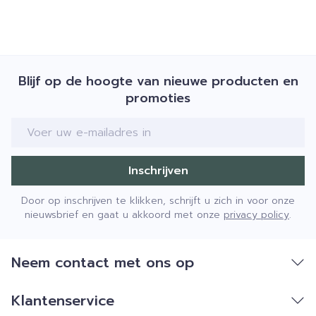
Bewaren op een droge plaats, afgesloten van
het licht.
Niet samen gebruiken met crème, olie of zalf.
Bij onvakkundig gebruik en eigenmachtig
Blijf op de hoogte van nieuwe producten en
aangebrachte veranderingen vervalt elke
promoties
aansprakelijkheid.
E-mail adres
Inschrijven
Door op inschrijven te klikken, schrijft u zich in voor onze
nieuwsbrief en gaat u akkoord met onze
privacy policy
.
Neem contact met ons op
Klantenservice