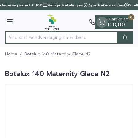
Dia 1 van 1
Ga naar de inhoud
e levering vanaf € 100
Veilige betalingen
Apothekersadvies
Snel
0
0 artikelen
Menu
€ 0,00
Vind snel wondverzorging en verband
Zoek
Product, merk, categorie...
Home
/
Botalux 140 Maternity Glace N2
Botalux 140 Maternity Glace N2