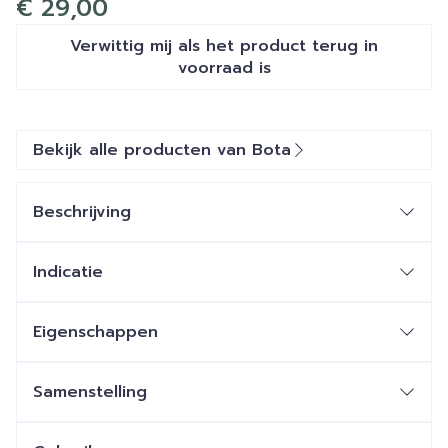
€ 29,00
Verwittig mij als het product terug in
voorraad is
Bekijk alle producten van Bota
Beschrijving
Indicatie
Eigenschappen
STEUNKOUSEN zijn geen ADERSPATKOUSEN.
Ze benaderen sterk een FIJNE STADSKOUS.
Samenstelling
Ze zijn esthetisch en geven een lichte of stevige
steun.